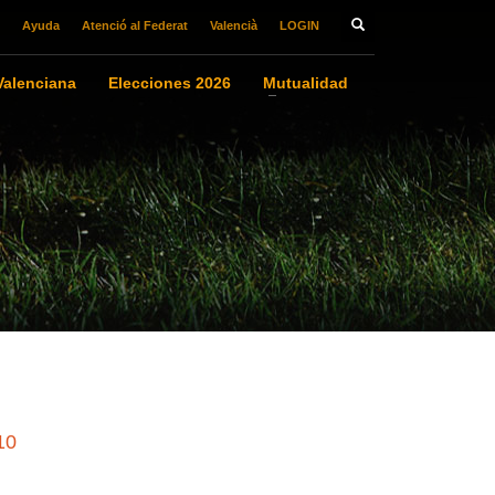
Ayuda
Atenció al Federat
Valencià
LOGIN
alenciana
Elecciones 2026
Mutualidad
10