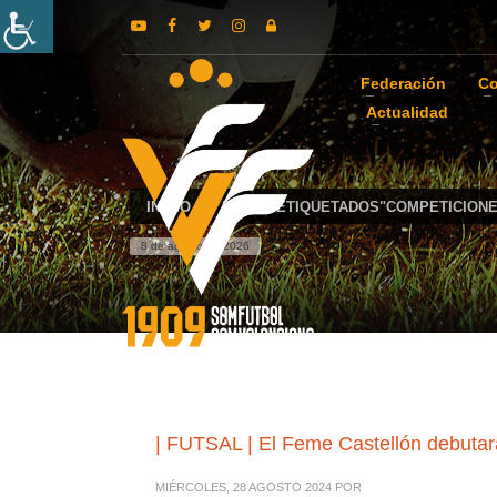
Federación
Co
Actualidad
INICIO
POSTS ETIQUETADOS"COMPETICIONE
8 de agosto de 2026
| FUTSAL | El Feme Castellón debutar
MIÉRCOLES, 28 AGOSTO 2024
POR