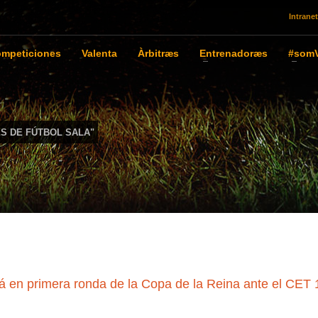
Intranet
mpeticiones
Valenta
Àrbitræs
Entrenadoræs
#somV
S DE FÚTBOL SALA"
á en primera ronda de la Copa de la Reina ante el CET 