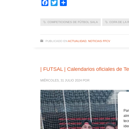
Facebook
Twitter
Compartir
COMPETICIONES DE FÚTBOL SALA
COPA DE LA 
PUBLICADO EN
ACTUALIDAD
,
NOTICIAS FFCV
| FUTSAL | Calendarios oficiales de Te
MIÉRCOLES, 31 JULIO 2024
POR
Par
alm
tec
ide