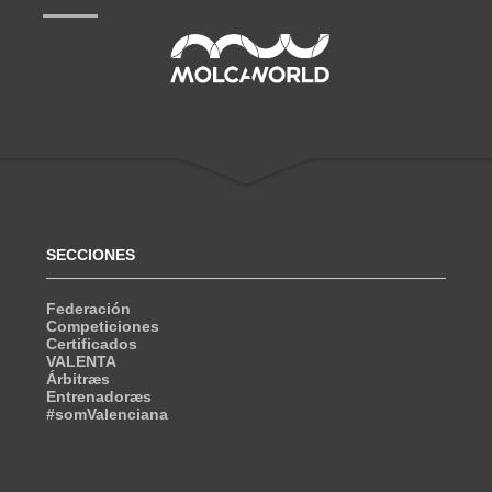
SECCIONES
Federación
Competiciones
Certificados
VALENTA
Árbitræs
Entrenadoræs
#somValenciana