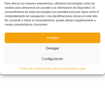
Día del Entrenador: «En la base, la figura del educador tiene que estar
Para ofrecer las mejores experiencias, utilizamos tecnologías como las
presente»
cookies para almacenar y/o acceder a la información del dispositivo. El
consentimiento de estas tecnologías nos permitirá procesar datos como el
comportamiento de navegación o las identificaciones únicas en este sitio.
No consentir o retirar el consentimiento, puede afectar negativamente a
ciertas características y funciones.
Aceptar
Denegar
Configuración
Política de cookies
Política de privacidad
Aviso Legal