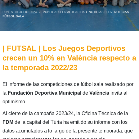
LUNES, 01 JULIO 2024
/
PUBLICADO EN
ACTUALIDAD
,
NOTICIAS FFCV
,
NOTICIAS
FÚTBOL SALA
| FUTSAL | Los Juegos Deportivos
crecen un 10% en València respecto a
la temporada 2022/23
El informe de las competiciones de fútbol sala realizado por
la
Fundación Deportiva Municipal
de
València
invita al
optimismo.
Al cierre de la campaña 2023/24, la Oficina Técnica de la
FDM
de la capital del Túria ha emitido su informe con los
datos acumulados a lo largo de la presente temporada, que