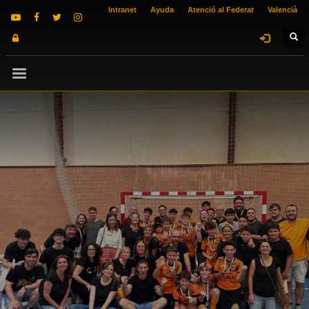
Intranet
Ayuda
Atenció al Federat
Valencià