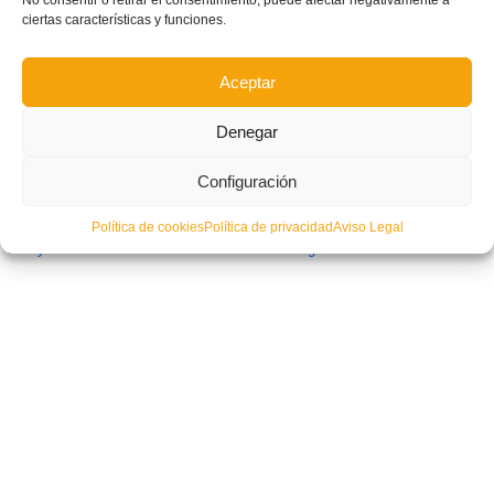
No consentir o retirar el consentimiento, puede afectar negativamente a
ciertas características y funciones.
Aceptar
Denegar
Configuración
Política de cookies
Política de privacidad
Aviso Legal
Alcoyano-Villarreal: Partido de la Jornada en Liga Autonómica Cadete