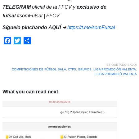
TELEGRAM
oficial de la FFCV y
exclusivo de
futsal
#somFutsal | FFCV
Síguelo pinchando
AQUÍ
➜
https://t.me/somFutsal
Facebook
Twitter
Compartir
ETIQUETADO BAJO:
COMPETICIONES DE FÚTBOL SALA
,
CTFS
,
GRUPOS
,
LIGA PROMOCIÓN VALENTA
,
LLIGA PROMOCIÓ VALENTA
What you can read next