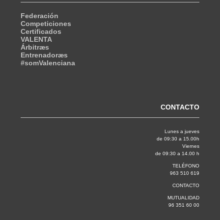
Federación
Competiciones
Certificados
VALENTA
Árbitræs
Entrenadoræs
#somValenciana
CONTACTO
Lunes a jueves
de 09:30 a 15.00h
Viernes
de 09:30 a 14.00 h
TELÉFONO
963 510 619
CONTACTO
MUTUALIDAD
96 351 60 00