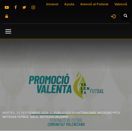
Intranet
Ayuda
Atenció al Federat
Valencià
MARTES, 24 SEPTIEMBRE 2024
/
PUBLICADO EN
ACTUALIDAD
,
NOTICIAS FFCV
,
NOTICIAS FÚTBOL SALA
,
NOTICIAS VALENTA