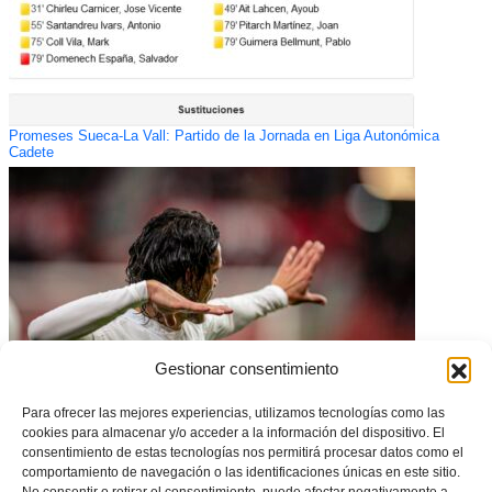
Promeses Sueca-La Vall: Partido de la Jornada en Liga Autonómica
Cadete
Gestionar consentimiento
Para ofrecer las mejores experiencias, utilizamos tecnologías como las
cookies para almacenar y/o acceder a la información del dispositivo. El
El Valencia CF, único representante de la Comunitat en el sorteo de
consentimiento de estas tecnologías nos permitirá procesar datos como el
Cuartos de la Copa del Rey
comportamiento de navegación o las identificaciones únicas en este sitio.