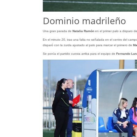
Dominio madrileño
Una gran parada de
Natalia Ramón
en el primer palo a disparo d
En el minuto 20, tras una falta no señalada en el centro del camp
disparó con la zurda ajustado al palo para marcar el primero de
Ma
Se ponía el partido cuesta arriba para el equipo de
Fernando Lu