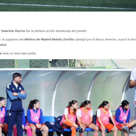
e
Gabriela García
fue la primera acción destacada del partido.
o, la jugadora del
Atlético de Madrid
Natalia Zorrilla
cabalgó por el flanco derecho, buscó la fron
drid
.
na
ante un rival más suelto.