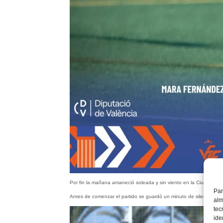
Por fin la mañana amaneció soleada y sin viento en la Ciudad De
Par
Antes de comenzar el partido se guardó un minuto de silencio en
alm
tec
ide