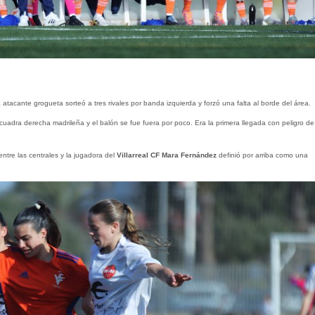
atacante grogueta sorteó a tres rivales por banda izquierda y forzó una falta al borde del área.
cuadra derecha madrileña y el balón se fue fuera por poco. Era la primera llegada con peligro de
ntre las centrales y la jugadora del
Villarreal CF Mara Fernández
definió por arriba como una