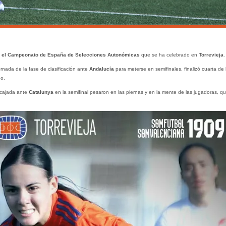
el Campeonato de España de Selecciones Autonómicas
que se ha celebrado en
Torrevieja
.
ornada de la fase de clasificación ante
Andalucía
para meterse en semifinales, finalizó cuarta de 
o.
encajada ante
Catalunya
en la semifinal pesaron en las piernas y en la mente de las jugadoras, q