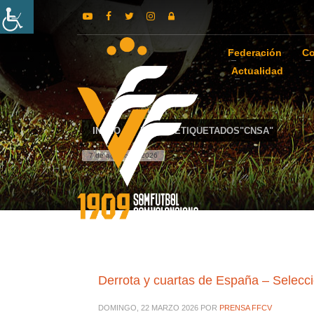
Federación
Co
Actualidad
INICIO
POSTS ETIQUETADOS"CNSA"
7 de agosto de 2026
Derrota y cuartas de España – Selecc
DOMINGO, 22 MARZO 2026
POR
PRENSA FFCV