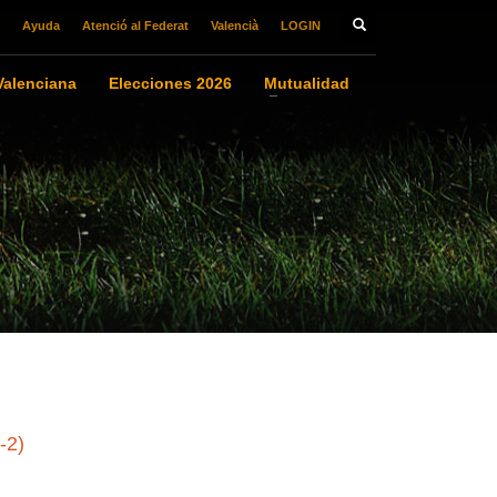
Ayuda
Atenció al Federat
Valencià
LOGIN
alenciana
Elecciones 2026
Mutualidad
-2)