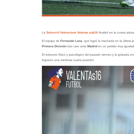
La
Selecció Valenciana Valenta sub16
finalizó en la cuarta plaza
El equipo de
Fernando Luna
, que logró la machada en la última j
Primera División
tras caer ante
Madrid
en un partido muy igualad
El esfuerzo físico y psicológico del pasado viernes y la goleada 
lograron una meritoria cuarta posición.