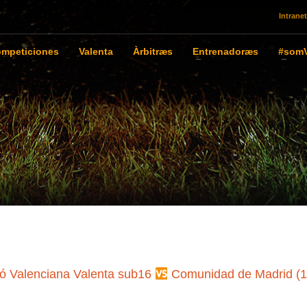
Intranet
mpeticiones
Valenta
Àrbitræs
Entrenadoræs
#somV
ió Valenciana Valenta sub16
Comunidad de Madrid (1