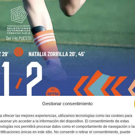
Gestionar consentimiento
portiva de
Torrevieja
y las gradas registraron un gran ambiente de fútbol.
a ofrecer las mejores experiencias, utilizamos tecnologías como las cookies para
 memoria la niña de tres años asesinada en
Torrevieja
por su padre, también fallecido.
acenar y/o acceder a la información del dispositivo. El consentimiento de estas
nologías nos permitirá procesar datos como el comportamiento de navegación o la
ntificaciones únicas en este sitio. No consentir o retirar el consentimiento, puede