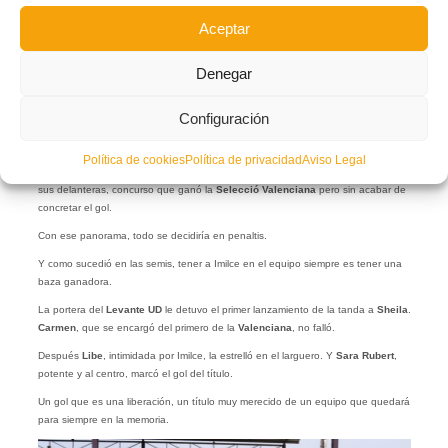
A partir del gol, se llegó al descanso como si no hubiera pasado nada: sin tiros,
Aceptar
sin ocasiones, sin paradas. Pero la realidad es que en esos minutos se movió la
Selecció
como un gorrino en un lodazal y llevó a
Euskadi
donde quiso.
Denegar
De todas formas,
Euskadi
no iba a rendirse, eso estaba claro.
Olivia
, más larga
que un día sin pan, era un faro para los balonazos de las centrales.
Configuración
Fue ella,
Olivia
, la que e nganchó un chutazo desde fuera del área y empató la
final a los tres minutos de volver del vestuario.
Política de cookies
Política de privacidad
Aviso Legal
De ahí al final de encuentro, hubo concurso de pelotazos de la portera hacia
sus delanteras, concurso que ganó la
Selecció Valenciana
pero sin acabar de
concretar el gol.
Con ese panorama, todo se decidiría en penaltis.
Y como sucedió en las semis, tener a Imilce en el equipo siempre es tener una
baza ganadora.
La portera del
Levante UD
le detuvo el primer lanzamiento de la tanda a
Sheila
.
Carmen
, que se encargó del primero de la
Valenciana
, no falló.
Después
Libe
, intimidada por Imilce, la estrelló en el larguero. Y
Sara Rubert
,
potente y al centro, marcó el gol del título.
Un gol que es una liberación, un título muy merecido de un equipo que quedará
para siempre en la memoria.