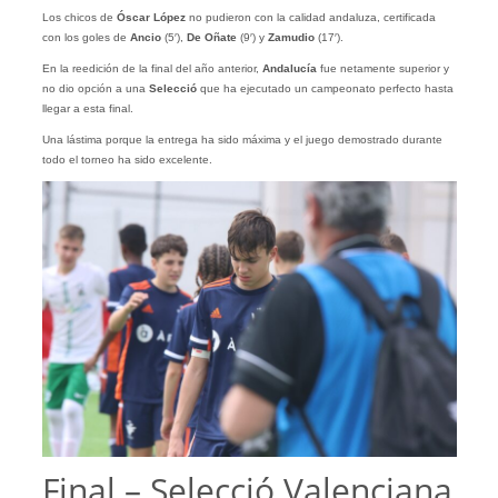
Los chicos de
Óscar López
no pudieron con la calidad andaluza, certificada
con los goles de
Ancio
(5′),
De Oñate
(9′) y
Zamudio
(17′).
En la reedición de la final del año anterior,
Andalucía
fue netamente superior y
no dio opción a una
Selecció
que ha ejecutado un campeonato perfecto hasta
llegar a esta final.
Una lástima porque la entrega ha sido máxima y el juego demostrado durante
todo el torneo ha sido excelente.
Final – Selecció Valenciana