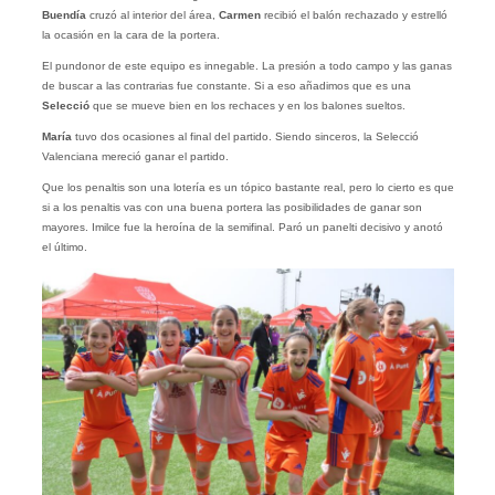
Buendía
cruzó al interior del área,
Carmen
recibió el balón rechazado y estrelló
la ocasión en la cara de la portera.
El pundonor de este equipo es innegable. La presión a todo campo y las ganas
de buscar a las contrarias fue constante. Si a eso añadimos que es una
Selecció
que se mueve bien en los rechaces y en los balones sueltos.
María
tuvo dos ocasiones al final del partido. Siendo sinceros, la Selecció
Valenciana mereció ganar el partido.
Que los penaltis son una lotería es un tópico bastante real, pero lo cierto es que
si a los penaltis vas con una buena portera las posibilidades de ganar son
mayores. Imilce fue la heroína de la semifinal. Paró un panelti decisivo y anotó
el último.