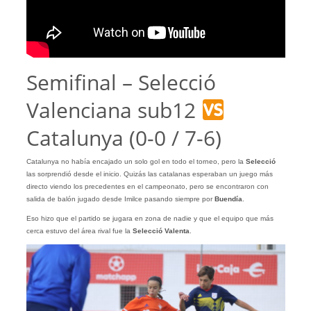
Semifinal – Selecció
Valenciana sub12
Catalunya (0-0 / 7-6)
Catalunya no había encajado un solo gol en todo el torneo, pero la
Selecció
las sorprendió desde el inicio. Quizás las catalanas esperaban un juego más
directo viendo los precedentes en el campeonato, pero se encontraron con
salida de balón jugado desde Imilce pasando siempre por
Buendía
.
Eso hizo que el partido se jugara en zona de nadie y que el equipo que más
cerca estuvo del área rival fue la
Selecció Valenta
.