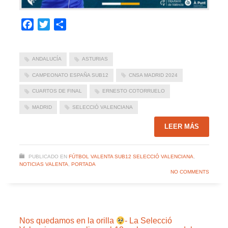
Facebook
Twitter
Compartir
ANDALUCÍA
ASTURIAS
CAMPEONATO ESPAÑA SUB12
CNSA MADRID 2024
CUARTOS DE FINAL
ERNESTO COTORRUELO
MADRID
SELECCIÓ VALENCIANA
LEER MÁS
PUBLICADO EN
FÚTBOL VALENTA SUB12 SELECCIÓ VALENCIANA
,
NOTICIAS VALENTA
,
PORTADA
NO COMMENTS
Nos quedamos en la orilla
- La Selecció