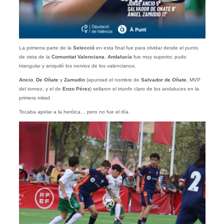
La primerra parte de la
Selecció
en esta final fue para olvidar desde el punto
de vista de la
Comunitat Valenciana
.
Andalucía
fue muy superior, pudo
triangular y aniquiló los nervios de los valencianos.
Ancio
,
De Oñate
y
Zamudio
(apuntad el nombre de
Salvador de Oñate
, MVP
del torneo, y el de
Enzo Pérez
) sellaron el triunfo claro de los andaluces en la
primera mitad.
Tocaba apelar a la heróica… pero no fue el día.