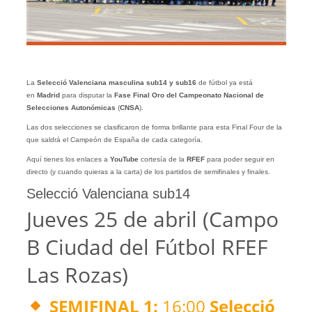
La
Selecció Valenciana masculina sub14 y sub16
de fútbol ya está
en
Madrid
para disputar la
Fase Final Oro del Campeonato Nacional de
Selecciones Autonómicas
(
CNSA
).
Las dos selecciones se clasificaron de forma brillante para esta Final Four de la
que saldrá el Campeón de España de cada categoría.
Aquí tienes los enlaces a
YouTube
cortesía de la
RFEF
para poder seguir en
directo (y cuando quieras a la carta) de los partidos de semifinales y finales.
Selecció Valenciana sub14
Jueves 25 de abril (Campo
B Ciudad del Fútbol RFEF
Las Rozas)
SEMIFINAL 1:
16:00
Selecció