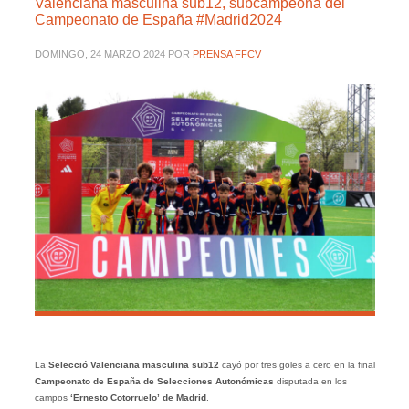
Valenciana masculina sub12, subcampeona del
Campeonato de España #Madrid2024
DOMINGO, 24 MARZO 2024
POR
PRENSA FFCV
La
Selecció Valenciana masculina sub12
cayó por tres goles a cero en la final
Campeonato de España de Selecciones Autonómicas
disputada en los
campos
‘Ernesto Cotorruelo’
de Madrid
.