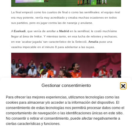
La final empezó como los cuartos de final o como las semifinales: el equipo rival
era muy potente, venía muy acreditado y creaba muchas ocasiones en todos
sus partidos, pero es jugar contra las de naranja y anularse.
A
Euskadi
, que venía de arrollar a
Madrid
en la semifinal, le costó muchísimo
llegar al área de Imilce. Y mientras tanto, en esa lucha de rebotes y rechaces,
en ese ‘acabar jugada’ tan característico de la Selecció,
Amalia
puso una
vaselna impecable en el minuto 8 para adelantar a las suyas.
Gestionar consentimiento
Para ofrecer las mejores experiencias, utilizamos tecnologías como las
cookies para almacenar y/o acceder a la información del dispositivo. El
consentimiento de estas tecnologías nos permitirá procesar datos como el
comportamiento de navegación o las identificaciones únicas en este sitio.
No consentir o retirar el consentimiento, puede afectar negativamente a
ciertas características y funciones.
Amalia
celebra con rabia su gol en la final.