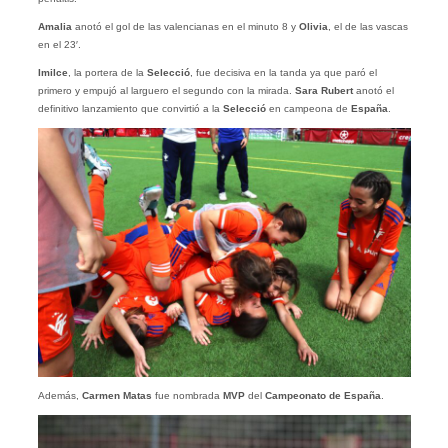
Amalia
anotó el gol de las valencianas en el minuto 8 y
Olivia
, el de las vascas
en el 23′.
Imilce
, la portera de la
Selecció
, fue decisiva en la tanda ya que paró el
primero y empujó al larguero el segundo con la mirada.
Sara Rubert
anotó el
definitivo lanzamiento que convirtió a la
Selecció
en campeona de
España
.
Además,
Carmen Matas
fue nombrada
MVP
del
Campeonato de España
.