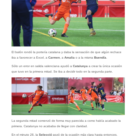
El balón rondó la portería catalana y daba la sensación de que algún rechace
iba a favorecer a Excel, a
Carmen
, a
Amalia
o a la misma
Buendía
.
Sólo un error en salida valenciana ayudó a
Catalunya
a crear la única ocasión
que tuvo en la primera mitad. Se iba a decidir todo en la segunda parte.
La segunda mitad comenzó de forma muy parecida a como había acabado la
primera. Catalunya no acababa de llegar con claridad.
En el minuto 26, la
Selecció
gozó de la ocasión más clara hasta entonces.