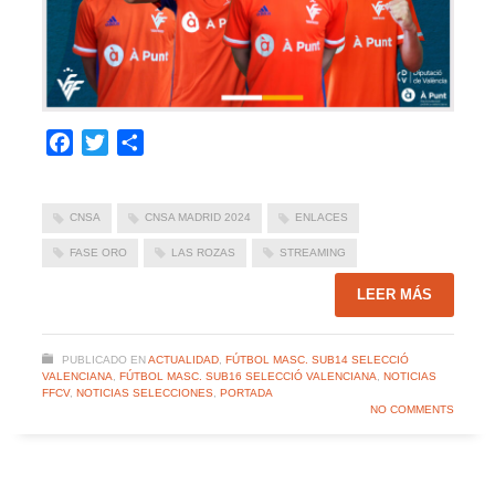
Facebook
Twitter
Compartir
CNSA
CNSA MADRID 2024
ENLACES
FASE ORO
LAS ROZAS
STREAMING
LEER MÁS
PUBLICADO EN
ACTUALIDAD
,
FÚTBOL MASC. SUB14 SELECCIÓ
VALENCIANA
,
FÚTBOL MASC. SUB16 SELECCIÓ VALENCIANA
,
NOTICIAS
FFCV
,
NOTICIAS SELECCIONES
,
PORTADA
NO COMMENTS