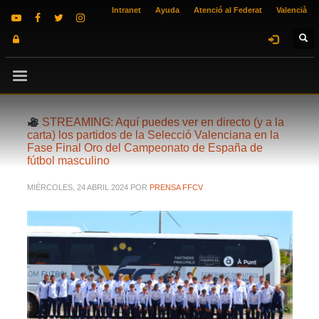
Intranet
Ayuda
Atenció al Federat
Valencià
STREAMING: Aquí puedes ver en directo (y a la
carta) los partidos de la Selecció Valenciana en la
Fase Final Oro del Campeonato de España de
fútbol masculino
MIÉRCOLES, 24 ABRIL 2024
POR
PRENSA FFCV