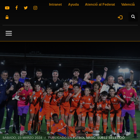
Intranet
Ayuda
Atenció al Federat
Valencià
SÁBADO, 23 MARZO 2024
/
PUBLICADO EN
FÚTBOL MASC. SUB12 SELECCIÓ