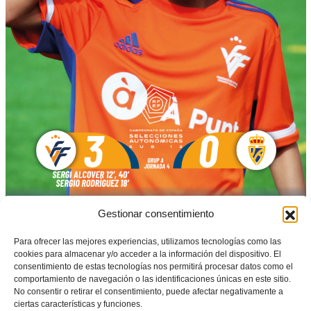
Gestionar consentimiento
Para ofrecer las mejores experiencias, utilizamos tecnologías como las
La
Selecció Valenciana
venció en su partido de la mañana
cookies para almacenar y/o acceder a la información del dispositivo. El
frente a
Asturias
con mucha claridad y se clasificó para
consentimiento de estas tecnologías nos permitirá procesar datos como el
comportamiento de navegación o las identificaciones únicas en este sitio.
jugar los cuartos de final tras haber ganado todos los
No consentir o retirar el consentimiento, puede afectar negativamente a
ciertas características y funciones.
partidos de su grupo y no haber encajado ni un solo gol.