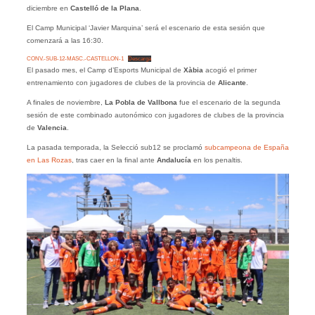
diciembre en
Castelló de la Plana
.
El Camp Municipal ‘Javier Marquina’ será el escenario de esta sesión que
comenzará a las 16:30.
CONV.-SUB-12-MASC.-CASTELLON-1
Descarga
El pasado mes, el Camp d’Esports Municipal de
Xàbia
acogió el primer
entrenamiento con jugadores de clubes de la provincia de
Alicante
.
A finales de noviembre,
La Pobla de Vallbona
fue el escenario de la segunda
sesión de este combinado autonómico con jugadores de clubes de la provincia
de
Valencia
.
La pasada temporada, la Selecció sub12 se proclamó
subcampeona de España
en Las Rozas
, tras caer en la final ante
Andalucía
en los penaltis.