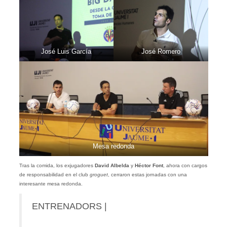
José Luis García
José Romero
Mesa redonda
Tras la comida, los exjugadores
David Albelda
y
Héctor Font
, ahora con cargos
de responsabilidad en el club
groguet
, cerraron estas jornadas con una
interesante mesa redonda.
ENTRENADORS |