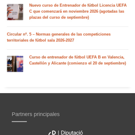
Nuevo curso de Entrenador de fútbol Licencia UEFA
C que comenzará en noviembre 2026 (agotadas las
plazas del curso de septiembre)
Circular nº. 5 – Normas generales de las competiciones
territoriales de fútbol sala 2026-2027
Curso de entrenador de fútbol UEFA B en Valencia,
Castellón y Alicante (comienzo el 20 de septiembre)
Partners principales