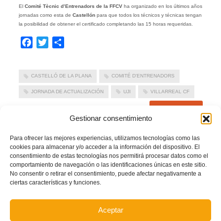
El
Comité Tècnic d’Entrenadors de la FFCV
ha organizado en los últimos años
jornadas como esta de
Castellón
para que todos los técnicos y técnicas tengan
la posibilidad de obtener el certificado completando las 15 horas requeridas.
Facebook
Twitter
Compartir
CASTELLÓ DE LA PLANA
COMITÉ D'ENTRENADORS
JORNADA DE ACTUALIZACIÓN
UJI
VILLARREAL CF
LEER MÁS
Gestionar consentimiento
Para ofrecer las mejores experiencias, utilizamos tecnologías como las
PUBLICADO EN
ACTUALIDAD
,
NOTICIAS ENTRENADORES
,
PORTADA
cookies para almacenar y/o acceder a la información del dispositivo. El
NO COMMENTS
consentimiento de estas tecnologías nos permitirá procesar datos como el
comportamiento de navegación o las identificaciones únicas en este sitio.
No consentir o retirar el consentimiento, puede afectar negativamente a
ciertas características y funciones.
CONVOCATORIA: Entrenamiento de la Selecció
Valenciana masculina sub12 de futbol en Castelló
Aceptar
de la Plana