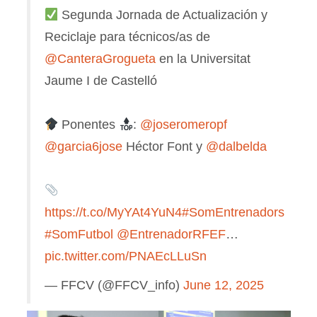
Segunda Jornada de Actualización y
Reciclaje para técnicos/as de
@CanteraGrogueta
en la Universitat
Jaume I de Castelló
Ponentes
:
@joseromeropf
@garcia6jose
Héctor Font y
@dalbelda
https://t.co/MyYAt4YuN4
#SomEntrenadors
#SomFutbol
@EntrenadorRFEF
…
pic.twitter.com/PNAEcLLuSn
— FFCV (@FFCV_info)
June 12, 2025