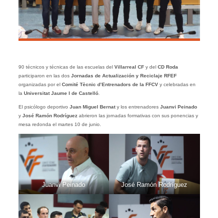
90 técnicos y técnicas de las escuelas del
Villarreal CF
y del
CD Roda
participaron en las dos
Jornadas de Actualización y Reciclaje RFEF
organizadas por el
Comité Tècnic d’Entrenadors de la FFCV
y celebradas en
la
Universitat Jaume I de Castelló
.
El psicólogo deportivo
Juan Miguel Bernat
y los entrenadores
Juanvi Peinado
y
José Ramón Rodríguez
abrieron las jornadas formativas con sus ponencias y
mesa redonda el martes 10 de junio.
Juanvi Peinado
José Ramón Rodríguez