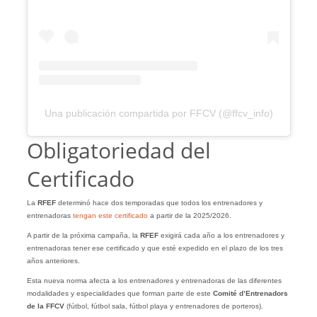
Una publicación compartida por FFCV (@ffcv_info)
Obligatoriedad del
Certificado
La
RFEF
determinó hace dos temporadas que todos los entrenadores y
entrenadoras
tengan este certificado
a partir de la 2025/2026.
A partir de la próxima campaña, la
RFEF
exigirá cada año a los entrenadores y
entrenadoras tener ese certificado y que esté expedido en el plazo de los tres
años anteriores.
Esta nueva norma afecta a los entrenadores y entrenadoras de las diferentes
modalidades y especialidades que forman parte de este
Comité d’Entrenadors
de la FFCV
(fútbol, fútbol sala, fútbol playa y entrenadores de porteros).