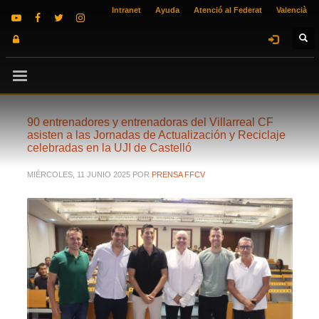
Intranet
Ayuda
Atenció al Federat
Valencià
90 entrenadores y entrenadoras del Villarreal CF
asisten a las Jornadas de Actualización y Reciclaje
celebradas en la UJI de Castelló
MIÉRCOLES, 11 JUNIO 2025
POR
PRENSA FFCV