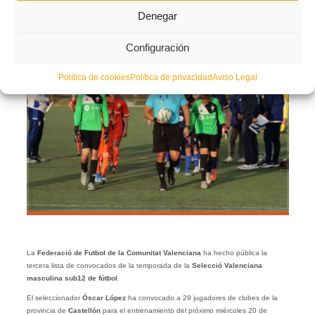
MIÉRCOLES, 13 DICIEMBRE 2023
POR
PRENSA FFCV
Denegar
Configuración
Política de cookies
Política de privacidad
Aviso Legal
La
Federació de Futbol de la Comunitat Valenciana
ha hecho pública la
tercera lista de convocados de la temporada de la
Selecció Valenciana
masculina sub12 de fútbol
.
El seleccionador
Óscar López
ha convocado a 29 jugadores de clubes de la
provincia de
Castellón
para el entrenamiento del próximo miércoles 20 de