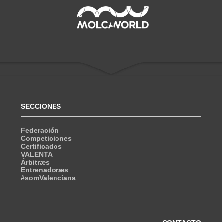
SECCIONES
Federación
Competiciones
Certificados
VALENTA
Árbitræs
Entrenadoræs
#somValenciana