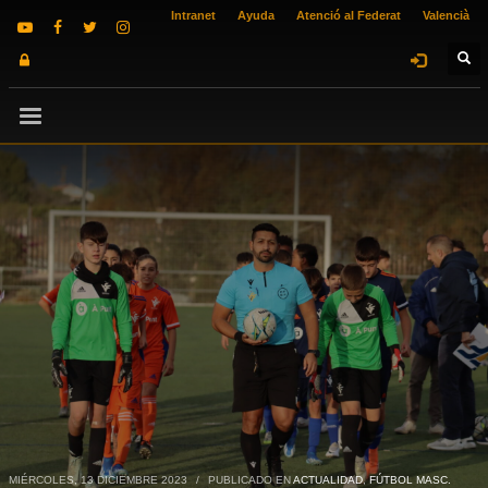
Intranet
Ayuda
Atenció al Federat
Valencià
MIÉRCOLES, 13 DICIEMBRE 2023
/
PUBLICADO EN
ACTUALIDAD
,
FÚTBOL MASC.