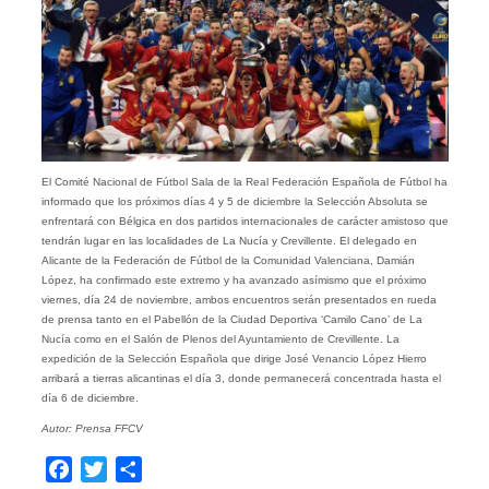
El Comité Nacional de Fútbol Sala de la Real Federación Española de Fútbol ha
informado que los próximos días 4 y 5 de diciembre la Selección Absoluta se
enfrentará con Bélgica en dos partidos internacionales de carácter amistoso que
tendrán lugar en las localidades de La Nucía y Crevillente. El delegado en
Alicante de la Federación de Fútbol de la Comunidad Valenciana, Damián
López, ha confirmado este extremo y ha avanzado asímismo que el próximo
viernes, día 24 de noviembre, ambos encuentros serán presentados en rueda
de prensa tanto en el Pabellón de la Ciudad Deportiva ‘Camilo Cano’ de La
Nucía como en el Salón de Plenos del Ayuntamiento de Crevillente. La
expedición de la Selección Española que dirige José Venancio López Hierro
arribará a tierras alicantinas el día 3, donde permanecerá concentrada hasta el
día 6 de diciembre.
Autor: Prensa FFCV
Facebook
Twitter
Compartir