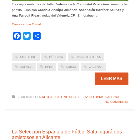
Tres representantes del fútbol
Valenta
de la
Comunitat Valenciana
serán de la
partida. Ellas son
Candela Andújar Jiménez
,
Ascensión Martínez Salinas
y
Ana Torrodá Ricart
, todas del
Valencia CF
. ¡Enhorabuena!
Convocatoria Oficial
Facebook
Twitter
Compartir
AMISTOSO
BÉLGICA
CONVOCATORIA
ESPAÑA
RFEF
SUB23
VALENTA
LEER MÁS
PUBLICADO EN
ACTUALIDAD
,
NOTICIAS FFCV
,
NOTICIAS VALENTA
NO COMMENTS
La Selección Española de Fútbol Sala jugará dos
amistosos en Alicante