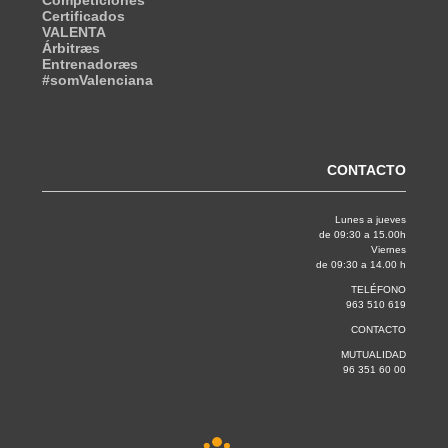
Certificados
VALENTA
Árbitræs
Entrenadoræs
#somValenciana
CONTACTO
Lunes a jueves
de 09:30 a 15.00h
Viernes
de 09:30 a 14.00 h
TELÉFONO
963 510 619
CONTACTO
MUTUALIDAD
96 351 60 00