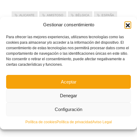
ALICANTE
AMISTOSO
BÉLGICA
ESPAÑA
Gestionar consentimiento
FÚTBOL SALA
RFEF
LEER MÁS
Para ofrecer las mejores experiencias, utilizamos tecnologías como las
cookies para almacenar y/o acceder a la información del dispositivo. El
consentimiento de estas tecnologías nos permitirá procesar datos como el
comportamiento de navegación o las identificaciones únicas en este sitio.
PUBLICADO EN
ACTUALIDAD
,
NOTICIAS FFCV
,
NOTICIAS FÚTBOL SALA
,
No consentir o retirar el consentimiento, puede afectar negativamente a
NOTICIAS SELECCIONES
NO COMMENTS
ciertas características y funciones.
Aceptar
Denegar
Configuración
Política de cookies
Política de privacidad
Aviso Legal