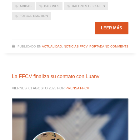
ADIDAS
BALONES
BALONES OFICIALES
FÚTBOL EMOTION
LEER MÁS
PUBLICADO EN
ACTUALIDAD
,
NOTICIAS FFCV
,
PORTADA
NO COMMENTS
La FFCV finaliza su contrato con Luanvi
VIERNES, 01 AGOSTO 2025
POR
PRENSA FFCV