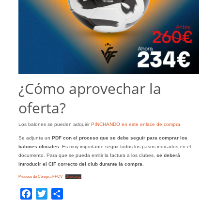
¿Cómo aprovechar la
oferta?
Los balones se pueden adquirir
PINCHANDO en este enlace de compra
.
Se adjunta un
PDF con el proceso que se debe seguir para comprar los
balones oficiales
. Es muy importante seguir todos los pasos indicados en el
documento. Para que se pueda emitir la factura a los clubes,
se deberá
introducir el CIF correcto del club durante la compra
.
Proceso de Compra FFCV
Descarga
Facebook
Twitter
Compartir