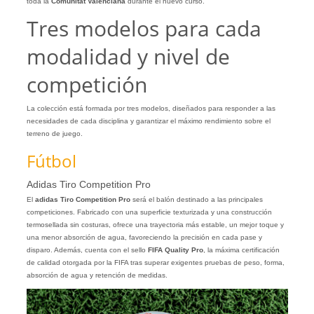
toda la
Comunitat Valenciana
durante el nuevo curso.
Tres modelos para cada
modalidad y nivel de
competición
La colección está formada por tres modelos, diseñados para responder a las
necesidades de cada disciplina y garantizar el máximo rendimiento sobre el
terreno de juego.
Fútbol
Adidas Tiro Competition Pro
El
adidas Tiro Competition Pro
será el balón destinado a las principales
competiciones. Fabricado con una superficie texturizada y una construcción
termosellada sin costuras, ofrece una trayectoria más estable, un mejor toque y
una menor absorción de agua, favoreciendo la precisión en cada pase y
disparo. Además, cuenta con el sello
FIFA Quality Pro
, la máxima certificación
de calidad otorgada por la FIFA tras superar exigentes pruebas de peso, forma,
absorción de agua y retención de medidas.