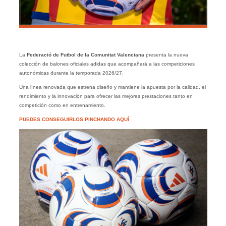
La
Federació de Futbol de la Comunitat Valenciana
presenta la nueva
colección de balones oficiales adidas que acompañará a las competiciones
autonómicas durante la temporada 2026/27.
Una línea renovada que estrena diseño y mantiene la apuesta por la calidad, el
rendimiento y la innovación para ofrecer las mejores prestaciones tanto en
competición como en entrenamiento.
PUEDES CONSEGUIRLOS PINCHANDO AQUÍ