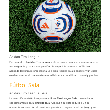
Adidas Tiro League
Por su parte, el
adidas Tiro League
está pensado para los entrenamientos de
alta exigencia y para la competición. Su superficie laminada de TPU con
acabado texturizado proporciona una gran resistencia al desgaste y un vuelo
estable, ofreciendo un excelente equilibrio entre durabilidad, control y precisión.
Fútbol Sala
Adidas Tiro League Sala
La colección también incorpora el
adidas Tiro League Sala
, desarrollado
específicamente para el
fútbol sala
. Gracias a su bote reducido y a su
resistente construcción sin costuras, permite un mayor control del juego y se