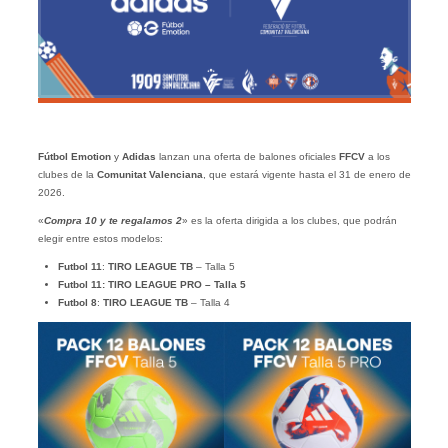
Fútbol Emotion
y
Adidas
lanzan una oferta de balones oficiales
FFCV
a los
clubes de la
Comunitat
Valenciana
, que estará vigente hasta el 31 de enero de
2026.
«
Compra 10 y te regalamos 2
» es la oferta dirigida a los clubes, que podrán
elegir entre estos modelos:
Futbol 11
:
TIRO LEAGUE TB
– Talla 5
Futbol 11: TIRO LEAGUE PRO – Talla 5
Futbol 8
:
TIRO LEAGUE TB
– Talla 4