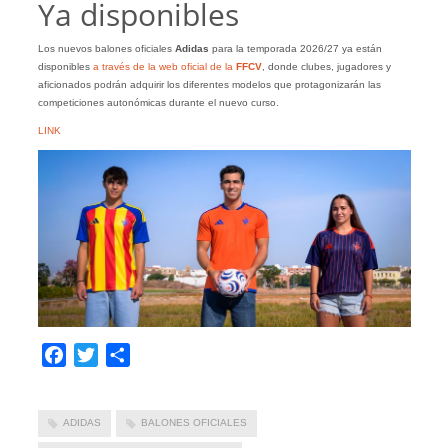
Ya disponibles
Los nuevos balones oficiales
Adidas
para la temporada 2026/27 ya están
disponibles
a través de la web oficial de la
FFCV
, donde clubes, jugadores y
aficionados podrán adquirir los diferentes modelos que protagonizarán las
competiciones autonómicas durante el nuevo curso.
LINK
Facebook
Twitter
Compartir
ADIDAS
BALONES OFICIALES