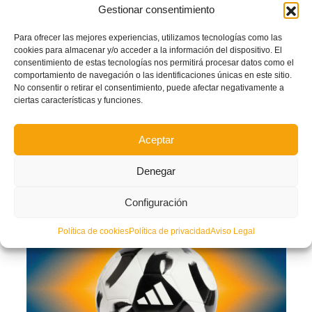
Además, de los modelos de fútbol sala (
TIRO CLUB SALA
58 cm y 62 cm) y de
Gestionar consentimiento
fútbol talla 3 se ofrecen estos packs:
Para ofrecer las mejores experiencias, utilizamos tecnologías como las
cookies para almacenar y/o acceder a la información del dispositivo. El
consentimiento de estas tecnologías nos permitirá procesar datos como el
comportamiento de navegación o las identificaciones únicas en este sitio.
No consentir o retirar el consentimiento, puede afectar negativamente a
ciertas características y funciones.
Aceptar
Denegar
Configuración
Política de cookies
Política de privacidad
Aviso Legal