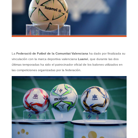
La
Federació de Futbol de la Comunitat Valenciana
ha dado por finalizada su
vinculación con la marca deportiva valenciana
Luanvi
, que durante las dos
últimas temporadas ha sido el patrocinador oficial de los balones utilizados en
las competiciones organizadas por la federación.