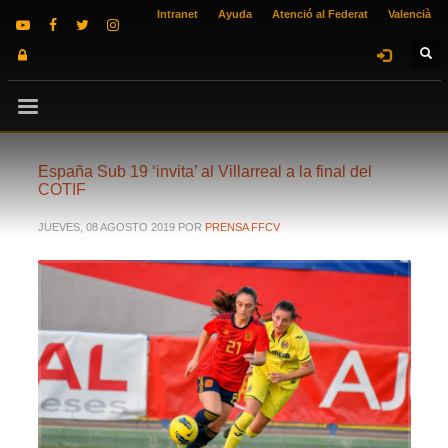
Intranet
Ayuda
Atenció al Federat
Valencià
España Sub 19 ‘invita’ al Villarreal a la final del
COTIF
JUEVES, 08 AGOSTO 2019
POR
PRENSA FFCV