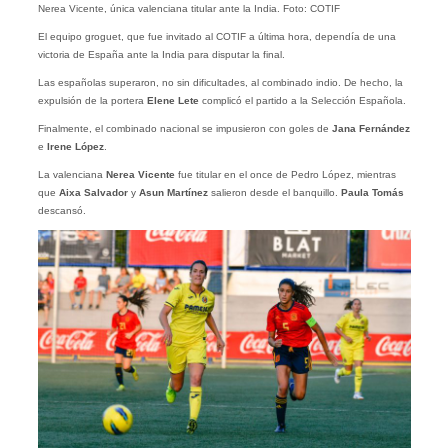
Nerea Vicente, única valenciana titular ante la India. Foto: COTIF
El equipo groguet, que fue invitado al COTIF a última hora, dependía de una
victoria de España ante la India para disputar la final.
Las españolas superaron, no sin dificultades, al combinado indio. De hecho, la
expulsión de la portera
Elene Lete
complicó el partido a la Selección Española.
Finalmente, el combinado nacional se impusieron con goles de
Jana Fernández
e
Irene López
.
La valenciana
Nerea Vicente
fue titular en el once de Pedro López, mientras
que
Aixa Salvador
y
Asun Martínez
salieron desde el banquillo.
Paula Tomás
descansó.