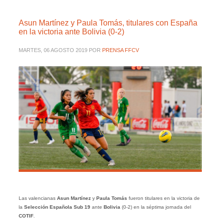
Asun Martínez y Paula Tomás, titulares con España
en la victoria ante Bolivia (0-2)
MARTES, 06 AGOSTO 2019
POR
PRENSA FFCV
Las valencianas
Asun Martínez
y
Paula Tomás
fueron titulares en la victoria de
la
Selección Española Sub 19
ante
Bolivia
(0-2) en la séptima jornada del
COTIF
.