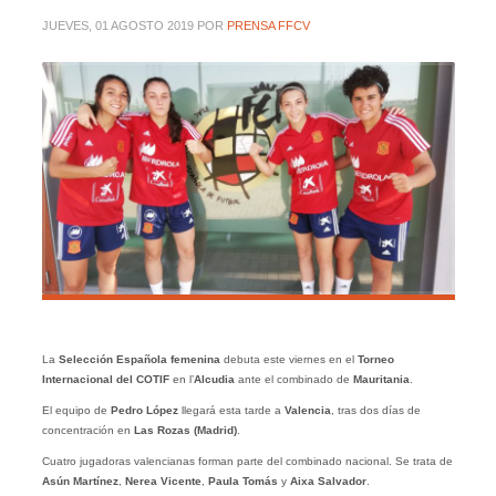
JUEVES, 01 AGOSTO 2019
POR
PRENSA FFCV
La
Selección Española femenina
debuta este viernes en el
Torneo
Internacional del COTIF
en l’
Alcudia
ante el combinado de
Mauritania
.
El equipo de
Pedro López
llegará esta tarde a
Valencia
, tras dos días de
concentración en
Las Rozas (Madrid)
.
Cuatro jugadoras valencianas forman parte del combinado nacional. Se trata de
Asún Martínez
,
Nerea Vicente
,
Paula Tomás
y
Aixa Salvador
.