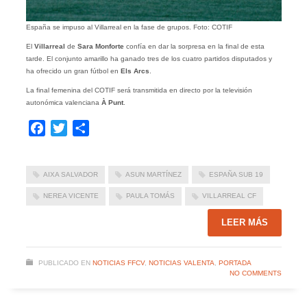
España se impuso al Villarreal en la fase de grupos. Foto: COTIF
El
Villarreal
de
Sara Monforte
confía en dar la sorpresa en la final de esta
tarde. El conjunto amarillo ha ganado tres de los cuatro partidos disputados y
ha ofrecido un gran fútbol en
Els Arcs
.
La final femenina del COTIF será transmitida en directo por la televisión
autonómica valenciana
À Punt
.
Facebook
Twitter
Compartir
AIXA SALVADOR
ASUN MARTÍNEZ
ESPAÑA SUB 19
NEREA VICENTE
PAULA TOMÁS
VILLARREAL CF
LEER MÁS
PUBLICADO EN
NOTICIAS FFCV
,
NOTICIAS VALENTA
,
PORTADA
NO COMMENTS