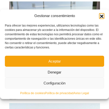
Gestionar consentimiento
Para ofrecer las mejores experiencias, utilizamos tecnologías como las
cookies para almacenar y/o acceder a la información del dispositivo. El
consentimiento de estas tecnologías nos permitirá procesar datos como el
comportamiento de navegación o las identificaciones únicas en este sitio.
No consentir o retirar el consentimiento, puede afectar negativamente a
ciertas características y funciones.
Aceptar
Denegar
Nerea, Paula, Aixa y Asun, posan para FFCV desde Las Rozas.
Además, la
Federació de Futbol de la Comunitat Valenciana
tendrá otra
Configuración
representación en el combinado nacional.
José Andrés Menchero ‘Menchi’
,
director del área Valenta de la FFCV
, es el
Política de cookies
Política de privacidad
Aviso Legal
jefe de expedición
de esta
Selección Española sub 19
que disputará el
COTIF
.