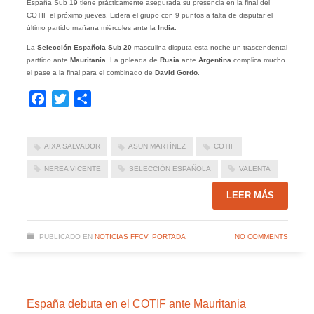
España Sub 19 tiene prácticamente asegurada su presencia en la final del
COTIF el próximo jueves. Lidera el grupo con 9 puntos a falta de disputar el
último partido mañana miércoles ante la
India
.
La
Selección Española Sub 20
masculina disputa esta noche un trascendental
parttido ante
Mauritania
. La goleada de
Rusia
ante
Argentina
complica mucho
el pase a la final para el combinado de
David Gordo
.
Facebook
Twitter
Compartir
AIXA SALVADOR
ASUN MARTÍNEZ
COTIF
NEREA VICENTE
SELECCIÓN ESPAÑOLA
VALENTA
LEER MÁS
PUBLICADO EN
NOTICIAS FFCV
,
PORTADA
NO COMMENTS
España debuta en el COTIF ante Mauritania