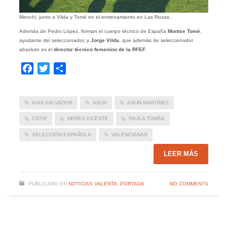
Menchi, junto a Vilda y Tomé en el entrenamiento en Las Rozas.
Además de Pedro López, forman el cuerpo técnico de España
Montse Tomé
,
ayudante del seleccionador, y
Jorge Vilda
, que además de seleccionador
absoluto es el
director técnico femenino de la RFEF
.
Facebook
Twitter
Compartir
AIXA SALVADOR
ASUN
ASUN MARTÍNEZ
COTIF
NEREA VICENTE
PAULA TOMÁS
SELECCIÓN ESPAÑOLA
VALENCIANAS
LEER MÁS
PUBLICADO EN
NOTICIAS VALENTA
,
PORTADA
NO COMMENTS