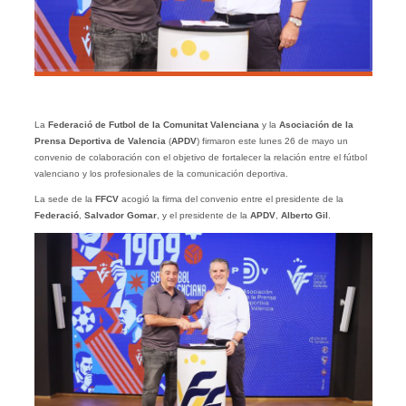
La
Federació de Futbol de la Comunitat Valenciana
y la
Asociación de la
Prensa Deportiva de Valencia
(
APDV
) firmaron este lunes 26 de mayo un
convenio de colaboración con el objetivo de fortalecer la relación entre el fútbol
valenciano y los profesionales de la comunicación deportiva.
La sede de la
FFCV
acogió la firma del convenio entre el presidente de la
Federació
,
Salvador Gomar
, y el presidente de la
APDV
,
Alberto Gil
.