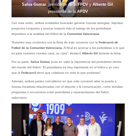
Salva Gomar
, presidente de la
FFCV
y
Alberto Gil
,
presidente de la
APDV
Con esta unión, ambas entidades buscarán generar nuevas sinergias, impulsar
proyectos conjuntos y acercar todavía más el trabajo de los periodistas
deportivos a la realidad del fútbol de la
Comunitat Valenciana
.
“Estamos muy contentos con la firma de este convenio con la
Federació de
Futbol de la Comunitat Valenciana
. Al final es acercar a los periodistas a lo que
es para nosotros nuestra casa, su casa”, destacó
Alberto Gil
durante la firma.
Por su parte,
Salva Gomar
puso en valor la importancia del periodismo dentro
del mundo del fútbol: “El periodismo es muy importante en el fútbol y yo creo
que la
Federació
tiene que colaborar en todo lo que podamos”.
Además, ambas partes coincidieron en que este convenio abre la puerta a
futuras iniciativas relacionadas con el deporte y la comunicación, como tertulias,
programas o encuentros entre periodistas y representantes del fútbol
valenciano.