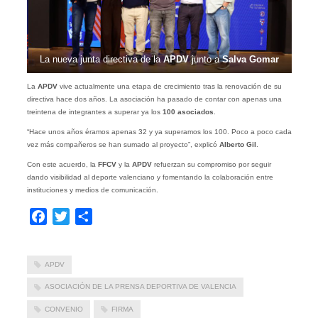
La nueva junta directiva de la
APDV
junto a
Salva Gomar
La
APDV
vive actualmente una etapa de crecimiento tras la renovación de su
directiva hace dos años. La asociación ha pasado de contar con apenas una
treintena de integrantes a superar ya los
100 asociados
.
“Hace unos años éramos apenas 32 y ya superamos los 100. Poco a poco cada
vez más compañeros se han sumado al proyecto”, explicó
Alberto Gil
.
Con este acuerdo, la
FFCV
y la
APDV
refuerzan su compromiso por seguir
dando visibilidad al deporte valenciano y fomentando la colaboración entre
instituciones y medios de comunicación.
Facebook
Twitter
Compartir
APDV
ASOCIACIÓN DE LA PRENSA DEPORTIVA DE VALENCIA
CONVENIO
FIRMA