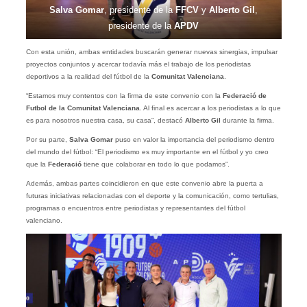
Salva Gomar
, presidente de la
FFCV
y
Alberto Gil
,
presidente de la
APDV
Con esta unión, ambas entidades buscarán generar nuevas sinergias, impulsar
proyectos conjuntos y acercar todavía más el trabajo de los periodistas
deportivos a la realidad del fútbol de la
Comunitat Valenciana
.
“Estamos muy contentos con la firma de este convenio con la
Federació de
Futbol de la Comunitat Valenciana
. Al final es acercar a los periodistas a lo que
es para nosotros nuestra casa, su casa”, destacó
Alberto Gil
durante la firma.
Por su parte,
Salva Gomar
puso en valor la importancia del periodismo dentro
del mundo del fútbol: “El periodismo es muy importante en el fútbol y yo creo
que la
Federació
tiene que colaborar en todo lo que podamos”.
Además, ambas partes coincidieron en que este convenio abre la puerta a
futuras iniciativas relacionadas con el deporte y la comunicación, como tertulias,
programas o encuentros entre periodistas y representantes del fútbol
valenciano.