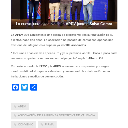
La nueva junta directiva de la
APDV
junto a
Salva Gomar
La
APDV
vive actualmente una etapa de crecimiento tras la renovación de su
directiva hace dos años. La asociación ha pasado de contar con apenas una
treintena de integrantes a superar ya los
100 asociados
.
“Hace unos años éramos apenas 32 y ya superamos los 100. Poco a poco cada
vez más compañeros se han sumado al proyecto”, explicó
Alberto Gil
.
Con este acuerdo, la
FFCV
y la
APDV
refuerzan su compromiso por seguir
dando visibilidad al deporte valenciano y fomentando la colaboración entre
instituciones y medios de comunicación.
Facebook
Twitter
Compartir
APDV
ASOCIACIÓN DE LA PRENSA DEPORTIVA DE VALENCIA
CONVENIO
FIRMA