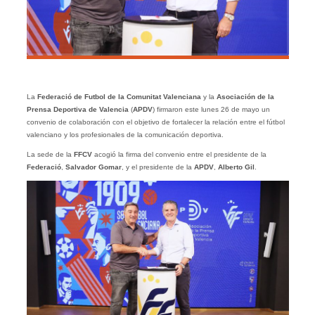
La
Federació de Futbol de la Comunitat Valenciana
y la
Asociación de la
Prensa Deportiva de Valencia
(
APDV
) firmaron este lunes 26 de mayo un
convenio de colaboración con el objetivo de fortalecer la relación entre el fútbol
valenciano y los profesionales de la comunicación deportiva.
La sede de la
FFCV
acogió la firma del convenio entre el presidente de la
Federació
,
Salvador Gomar
, y el presidente de la
APDV
,
Alberto Gil
.