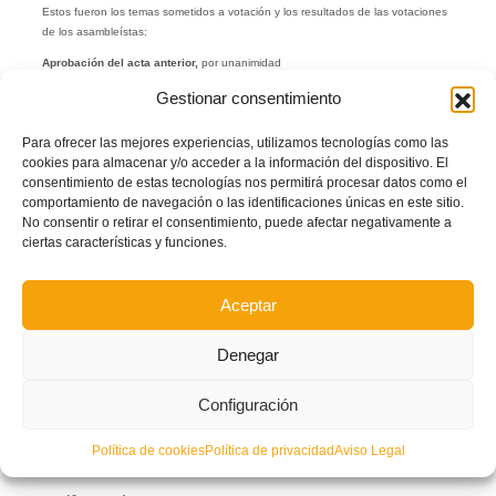
Estos fueron los temas sometidos a votación y los resultados de las votaciones
de los asambleístas:
Aprobación del acta anterior,
por unanimidad
Aprobación de la memoria deportiva,
por unanimidad
Gestionar consentimiento
Memoria de cuentas anuales e informe de gestión correspondiente al
Para ofrecer las mejores experiencias, utilizamos tecnologías como las
ejercicio 2023
cookies para almacenar y/o acceder a la información del dispositivo. El
46 votos a favor
consentimiento de estas tecnologías nos permitirá procesar datos como el
0 votos en contra
comportamiento de navegación o las identificaciones únicas en este sitio.
0 abstención
No consentir o retirar el consentimiento, puede afectar negativamente a
ciertas características y funciones.
Propuesta de reelección de Andreu Auditores SL como auditor de las
cuentas individuales para el ejercicio 2024
46 votos a favor
Aceptar
0 votos en contra
0 abstención
Denegar
Propuesta de calendario y formación de grupos para las competiciones
oficiales de la FFCV de la temporada 2024/2025, facultando a la Junta
Configuración
Directiva de la FFCV para decidir la formación y composición de los grupos
que a fecha de celebración de la Asamblea no haya sido posible conformar,
así como para fijar su inicio y/o finalización en caso de fuerza mayor que
Política de cookies
Política de privacidad
Aviso Legal
impida su normal desarrollo