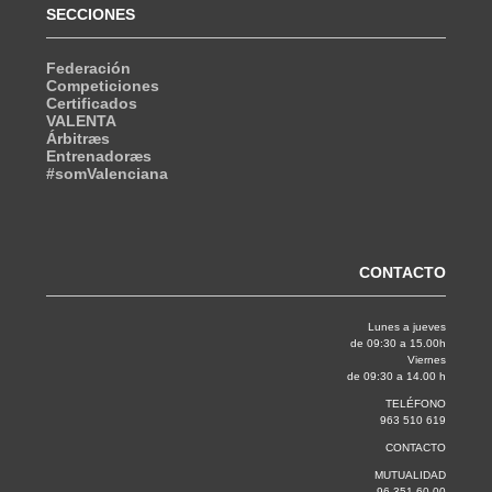
SECCIONES
Federación
Competiciones
Certificados
VALENTA
Árbitræs
Entrenadoræs
#somValenciana
CONTACTO
Lunes a jueves
de 09:30 a 15.00h
Viernes
de 09:30 a 14.00 h
TELÉFONO
963 510 619
CONTACTO
MUTUALIDAD
96 351 60 00