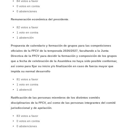
84 votos a favor
0 votos en contra
0 abstenciones
Remuneración económica del presidente
.
82 votos a favor
1 voto en contra
1 abstención
Propuesta de calendario y formación de grupos para las competiciones
oficiales de la FFCV de la temporada 2026/2027, facultando a la Junta
Directiva de la FFCV para decidir la formación y composición de los grupos
que a fecha de celebración de la Asamblea no haya sido posible conformar,
así como para fijar su inicio y/o finalización en caso de fuerza mayor que
impida su normal desarrollo
81 votos a favor
1 voto en contra
1 abstenció
Ratificación de las personas miembros de los distintos comités
disciplinarios de la FFCV, así como de las personas integrantes del comité
jurisdiccional y de apelación
.
83 votos a favor
0 votos en contra
0 abstenciones