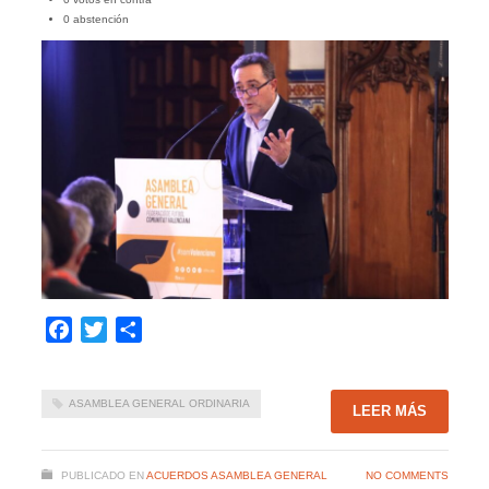
0 abstención
Facebook
Twitter
Compartir
ASAMBLEA GENERAL ORDINARIA
LEER MÁS
PUBLICADO EN
ACUERDOS ASAMBLEA GENERAL
NO COMMENTS