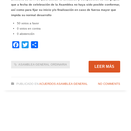
que a fecha de celebración de la Asamblea no haya sido posible conformar,
así como para fijar su inicio y/o finalización en caso de fuerza mayor que
impida su normal desarrollo
50 votos a favor
0 votos en contra
0 abstención
Facebook
Twitter
Compartir
ASAMBLEA GENERAL ORDINARIA
LEER MÁS
PUBLICADO EN
ACUERDOS ASAMBLEA GENERAL
NO COMMENTS