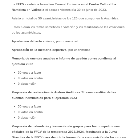
La
FFCV
celebró la Asamblea General Ordinaria en el
Centro Cultural La
Rambleta
en
València
el pasado viernes día 30 de junio de 2023.
Asistió un total de 50 asambleístas de los 120 que componen la Asamblea.
Estos fueron los temas sometidos a votación y los resultados de las votaciones
de los asambleístas:
Aprobación del acta anterior,
por unanimidad
Aprobación de la memoria deportiva,
por unanimidad
Memoria de cuentas anuales e informe de gestión correspondiente al
ejercicio 2022
50 votos a favor
0 votos en contra
0 abstención
Propuesta de reelección de Andreu Auditores SL como auditor de las
cuentas individuales para el ejercicio 2023
50 votos a favor
0 votos en contra
0 abstención
Propuesta de calendario y formación de grupos para las competiciones
oficiales de la FFCV de la temporada 2023/2024, facultando a la Junta
Directiva de la FFCV para decidir la formación y composición de los grupos