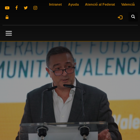
Intranet
Ayuda
Atenció al Federat
Valencià