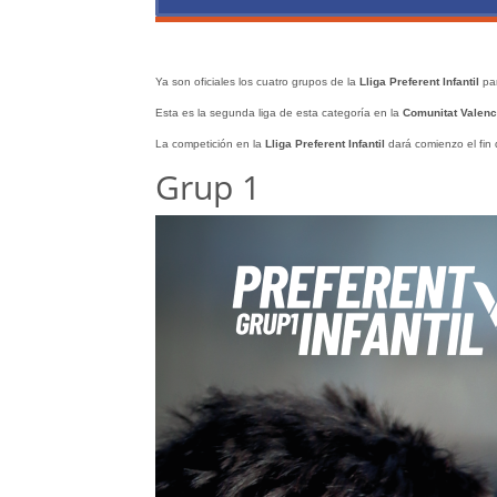
Ya son oficiales los cuatro grupos de la
Lliga Preferent Infantil
par
Esta es la segunda liga de esta categoría en la
Comunitat Valenc
La competición en la
Lliga
Preferent Infantil
dará comienzo el fin
Grup 1