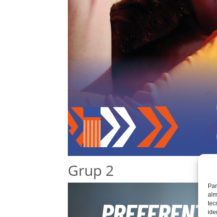
Grup 2
Par
alm
tec
ide