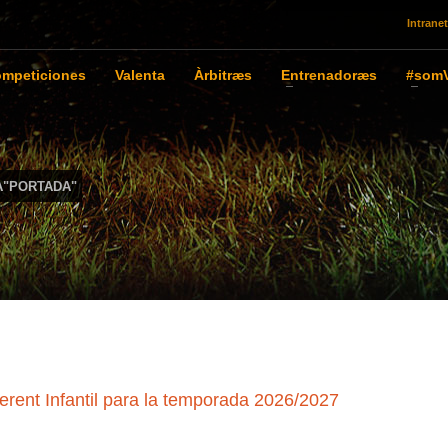
Intranet
mpeticiones
Valenta
Àrbitræs
Entrenadoræs
#somV
A"PORTADA"
ferent Infantil para la temporada 2026/2027