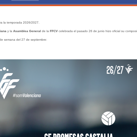
a la temporada 2026/2027.
iana
y la
Asamblea General
de la
FFCV
celebrada el pasado 26 de junio hizo oficial su composi
 de semana del 27 de septiembre: