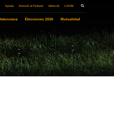
Ayuda
Atenció al Federat
Valencià
LOGIN
alenciana
Elecciones 2026
Mutualidad