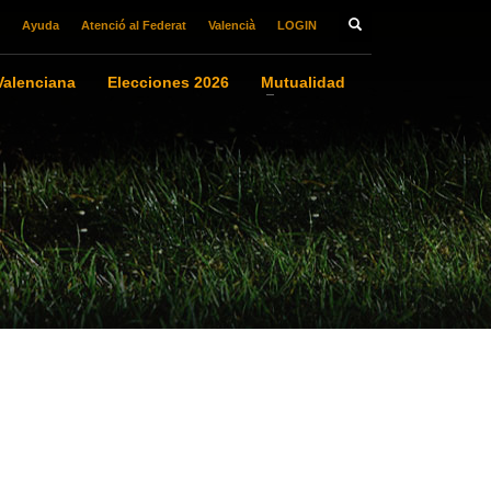
Ayuda
Atenció al Federat
Valencià
LOGIN
alenciana
Elecciones 2026
Mutualidad