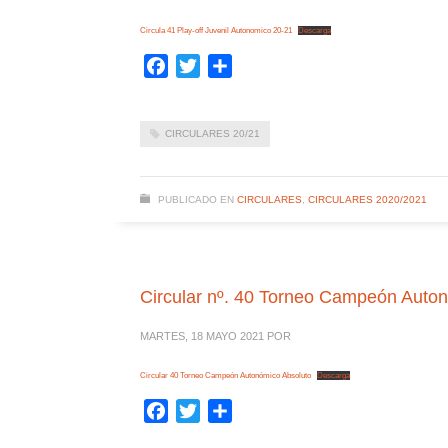
Circula 41 Play-off Juvenil Autonomico 20-21
Descarga
Facebook
Twitter
Compartir
CIRCULARES 20/21
PUBLICADO EN
CIRCULARES
,
CIRCULARES 2020/2021
Circular nº. 40 Torneo Campeón Autonó
MARTES, 18 MAYO 2021
POR
Circular 40 Torneo Campeón Autonómico Absoluto
Descarga
Facebook
Twitter
Compartir