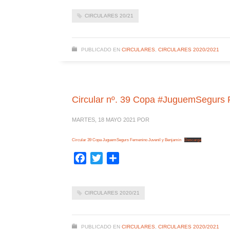
CIRCULARES 20/21
PUBLICADO EN
CIRCULARES
,
CIRCULARES 2020/2021
Circular nº. 39 Copa #JuguemSegurs 
MARTES, 18 MAYO 2021
POR
Circular 39 Copa JuguemSegurs Femenino Juvenil y Benjamin
Descarga
Facebook
Twitter
Compartir
CIRCULARES 2020/21
PUBLICADO EN
CIRCULARES
,
CIRCULARES 2020/2021