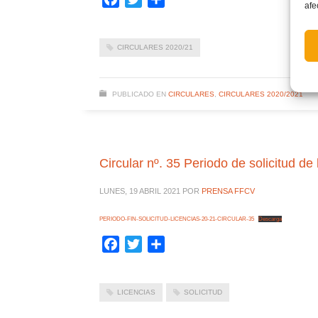
afe
CIRCULARES 2020/21
PUBLICADO EN
CIRCULARES
,
CIRCULARES 2020/2021
Circular nº. 35 Periodo de solicitud de 
LUNES, 19 ABRIL 2021
POR
PRENSA FFCV
PERIODO-FIN-SOLICITUD-LICENCIAS-20-21-CIRCULAR-35
Descarga
Facebook
Twitter
Compartir
LICENCIAS
SOLICITUD