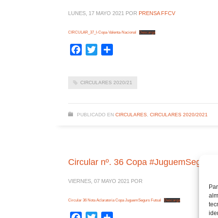
LUNES, 17 MAYO 2021
POR
PRENSA FFCV
CIRCULAR_37_I-Copa-Valenta-Nacional
Descarga
Facebook
Twitter
Compartir
CIRCULARES 2020/21
PUBLICADO EN
CIRCULARES
,
CIRCULARES 2020/2021
Circular nº. 36 Copa #JuguemSegurs f
VIERNES, 07 MAYO 2021
POR
Par
alm
Circular 36 Nota Aclaratoria Copa JuguemSegurs Futsal
Descarga
tec
ide
Facebook
Twitter
Compartir