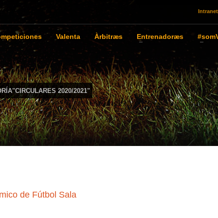
Intranet
mpeticiones
Valenta
Àrbitræs
Entrenadoræs
#somV
RÍA"CIRCULARES 2020/2021"
ómico de Fútbol Sala