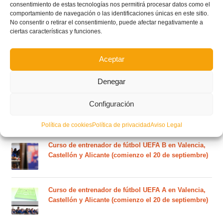
consentimiento de estas tecnologías nos permitirá procesar datos como el
El calendario del grupo VI de Tercera Federación
comportamiento de navegación o las identificaciones únicas en este sitio.
RFEF para la temporada 2026/27 se sorteará el
No consentir o retirar el consentimiento, puede afectar negativamente a
ciertas características y funciones.
martes 4 de agosto
Aceptar
Nuevo curso de Entrenador de fútbol Licencia UEFA
C que comenzará en noviembre 2026 (agotadas las
plazas del curso de septiembre)
Denegar
Configuración
Circular nº. 5 – Normas generales de las competiciones
territoriales de fútbol sala 2026-2027
Política de cookies
Política de privacidad
Aviso Legal
Curso de entrenador de fútbol UEFA B en Valencia,
Castellón y Alicante (comienzo el 20 de septiembre)
Curso de entrenador de fútbol UEFA A en Valencia,
Castellón y Alicante (comienzo el 20 de septiembre)