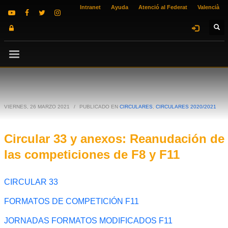
Intranet
Ayuda
Atenció al Federat
Valencià
VIERNES, 26 MARZO 2021
/
PUBLICADO EN
CIRCULARES
,
CIRCULARES 2020/2021
Circular 33 y anexos: Reanudación de
las competiciones de F8 y F11
CIRCULAR 33
FORMATOS DE COMPETICIÓN F11
JORNADAS FORMATOS MODIFICADOS F11