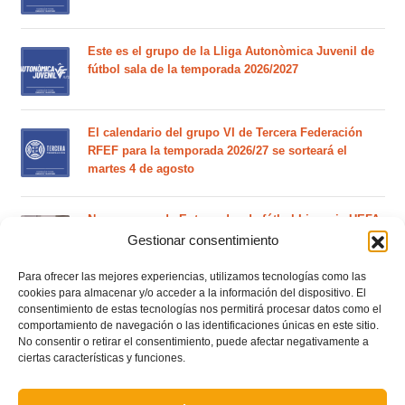
Este es el grupo de la Lliga Autonòmica Juvenil de
fútbol sala de la temporada 2026/2027
El calendario del grupo VI de Tercera Federación
RFEF para la temporada 2026/27 se sorteará el
martes 4 de agosto
Nuevo curso de Entrenador de fútbol Licencia UEFA
C que comenzará en noviembre 2026 (agotadas las
Gestionar consentimiento
plazas del curso de septiembre)
Para ofrecer las mejores experiencias, utilizamos tecnologías como las
cookies para almacenar y/o acceder a la información del dispositivo. El
Circular nº. 5 – Normas generales de las competiciones
consentimiento de estas tecnologías nos permitirá procesar datos como el
territoriales de fútbol sala 2026-2027
comportamiento de navegación o las identificaciones únicas en este sitio.
No consentir o retirar el consentimiento, puede afectar negativamente a
ciertas características y funciones.
Curso de entrenador de fútbol UEFA B en Valencia,
Castellón y Alicante (comienzo el 20 de septiembre)