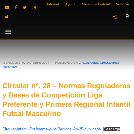
Intranet
Ayuda
Atenció al Federat
Valencià
MIÉRCOLES, 02 OCTUBRE 2024
/
PUBLICADO EN
CIRCULARES
,
CIRCULARES
2024/2025
Circular nº. 28 – Normas Reguladoras
y Bases de Competición Liga
Preferente y Primera Regional Infantil
Futsal Masculino
Circular-Infantil-Preferente-y-1a-Regional-24-25-publicada
Descarga