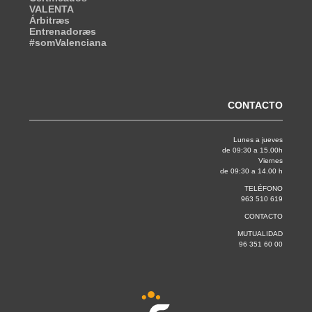
VALENTA
Árbitræs
Entrenadoræs
#somValenciana
CONTACTO
Lunes a jueves
de 09:30 a 15.00h
Viernes
de 09:30 a 14.00 h
TELÉFONO
963 510 619
CONTACTO
MUTUALIDAD
96 351 60 00