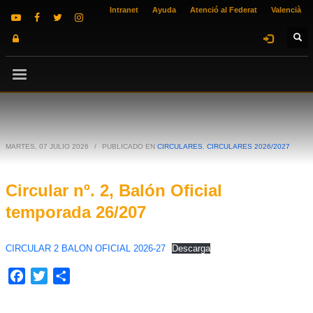
Intranet
Ayuda
Atenció al Federat
Valencià
MARTES, 07 JULIO 2026
/
PUBLICADO EN
CIRCULARES
,
CIRCULARES 2026/2027
Circular nº. 2, Balón Oficial
temporada 26/207
CIRCULAR 2 BALON OFICIAL 2026-27
Descarga
Facebook
Twitter
Compartir