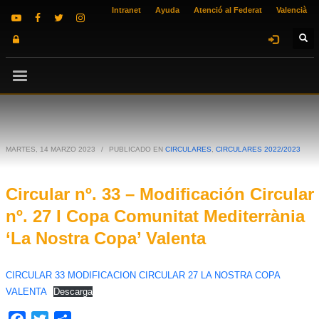
Intranet
Ayuda
Atenció al Federat
Valencià
MARTES, 14 MARZO 2023
/
PUBLICADO EN
CIRCULARES
,
CIRCULARES 2022/2023
Circular nº. 33 – Modificación Circular
nº. 27 I Copa Comunitat Mediterrània
‘La Nostra Copa’ Valenta
CIRCULAR 33 MODIFICACION CIRCULAR 27 LA NOSTRA COPA
VALENTA
Descarga