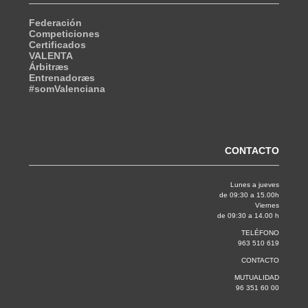
Federación
Competiciones
Certificados
VALENTA
Árbitræs
Entrenadoræs
#somValenciana
CONTACTO
Lunes a jueves
de 09:30 a 15.00h
Viernes
de 09:30 a 14.00 h
TELÉFONO
963 510 619
CONTACTO
MUTUALIDAD
96 351 60 00