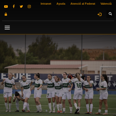
Intranet
Ayuda
Atenció al Federat
Valencià