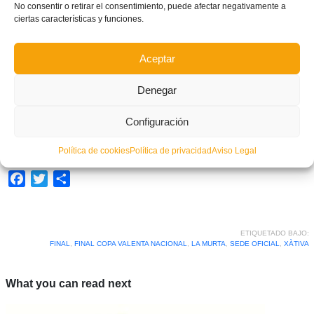
No consentir o retirar el consentimiento, puede afectar negativamente a
ciertas características y funciones.
Aceptar
Denegar
Configuración
Una publicación compartida por FFCV (@ffcv_info)
Política de cookies
Política de privacidad
Aviso Legal
Facebook
Twitter
Compartir
ETIQUETADO BAJO:
FINAL
,
FINAL COPA VALENTA NACIONAL
,
LA MURTA
,
SEDE OFICIAL
,
XÀTIVA
What you can read next