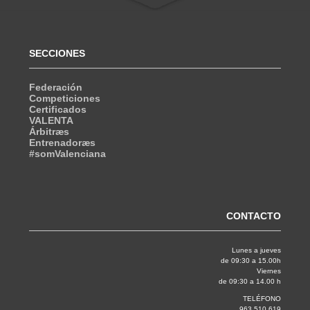
SECCIONES
Federación
Competiciones
Certificados
VALENTA
Árbitræs
Entrenadoræs
#somValenciana
CONTACTO
Lunes a jueves
de 09:30 a 15.00h
Viernes
de 09:30 a 14.00 h
TELÉFONO
963 510 619