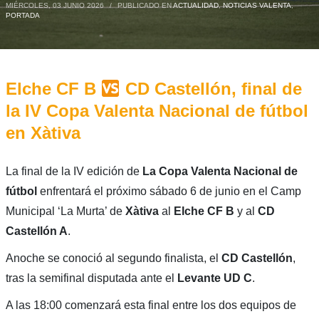
MIÉRCOLES, 03 JUNIO 2026
/
PUBLICADO EN
ACTUALIDAD
,
NOTICIAS VALENTA
,
PORTADA
Elche CF B
CD Castellón, final de
la IV Copa Valenta Nacional de fútbol
en Xàtiva
La final de la IV edición de
La Copa Valenta Nacional de
fútbol
enfrentará el próximo sábado 6 de junio en el Camp
Municipal ‘La Murta’ de
Xàtiva
al
Elche CF B
y al
CD
Castellón A
.
Anoche se conoció al segundo finalista, el
CD Castellón
,
tras la semifinal disputada ante el
Levante UD C
.
A las 18:00 comenzará esta final entre los dos equipos de