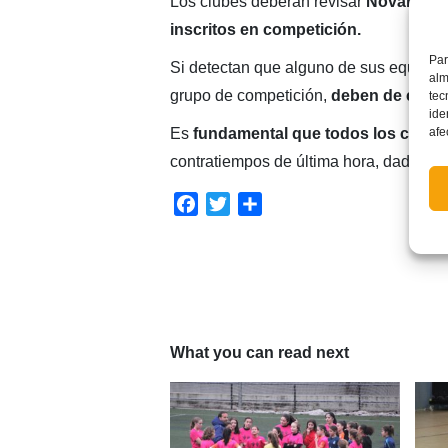
Los clubes deberán revisar
Novanet
en
inscritos en competición.
Par
Si detectan que alguno de sus equipos
alm
grupo de competición,
deben de comun
tec
ide
afe
Es
fundamental que todos los clubes
contratiempos de última hora, dada la 
Facebook
Twitter
Compartir
What you can read next