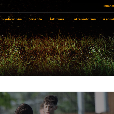
Intranet
mpeticiones
Valenta
Àrbitræs
Entrenadoræs
#somV