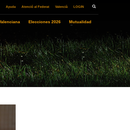
Ayuda
Atenció al Federat
Valencià
LOGIN
alenciana
Elecciones 2026
Mutualidad