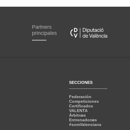
Partners
principales
SECCIONES
Federación
Competiciones
Certificados
VALENTA
Árbitræs
Entrenadoræs
#somValenciana