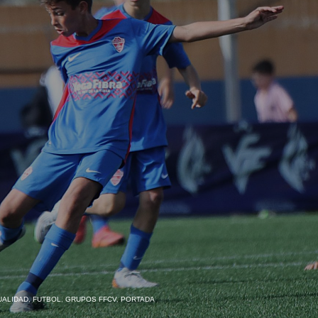
UALIDAD
,
FUTBOL
,
GRUPOS FFCV
,
PORTADA