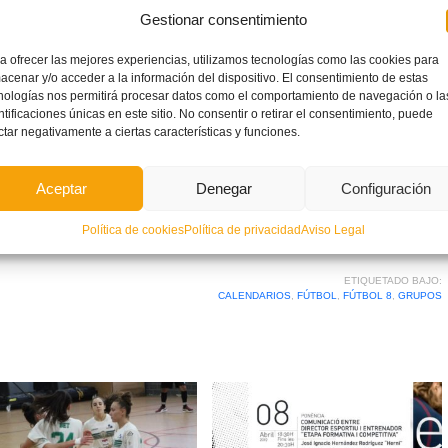
 esos días para
comprobar si aparecen todos sus equipos
Gestionar consentimiento
a ofrecer las mejores experiencias, utilizamos tecnologías como las cookies para
 inscritos en competición no aparecen encuadrados en ningún
acenar y/o acceder a la información del dispositivo. El consentimiento de estas
icar dicha incidencia al correo de
competiciones@ffcv.es
nologías nos permitirá procesar datos como el comportamiento de navegación o la
ntificaciones únicas en este sitio. No consentir o retirar el consentimiento, puede
ctar negativamente a ciertas características y funciones.
 revisen sus inscripciones
lo antes posible para evitar
proximidad del arranque de las competiciones.
Aceptar
Denegar
Configuración
Política de cookies
Política de privacidad
Aviso Legal
ETIQUETADO BAJO:
CALENDARIOS
,
FÚTBOL
,
FÚTBOL 8
,
GRUPOS