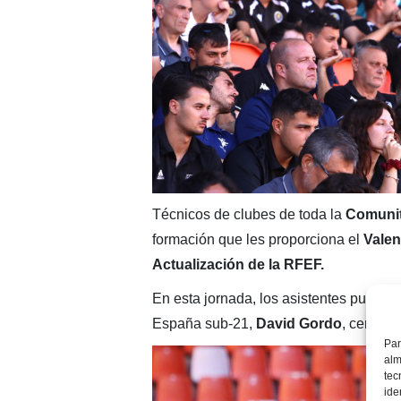
Técnicos de clubes de toda la
Comunit
formación que les proporciona el
Vale
Actualización de la RFEF.
En esta jornada, los asistentes pudiero
España sub-21,
David Gordo
, centrad
Par
alm
tec
ide