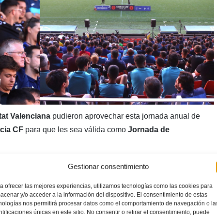
at Valenciana
pudieron aprovechar esta jornada anual de
ncia CF
para que les sea válida como
Jornada de
n disfrutar de una ponencia impartida por el seleccionador de
Gestionar consentimiento
a en el ‘Modelo de juego de las selecciones RFEF’.
a ofrecer las mejores experiencias, utilizamos tecnologías como las cookies para
acenar y/o acceder a la información del dispositivo. El consentimiento de estas
nologías nos permitirá procesar datos como el comportamiento de navegación o la
ntificaciones únicas en este sitio. No consentir o retirar el consentimiento, puede