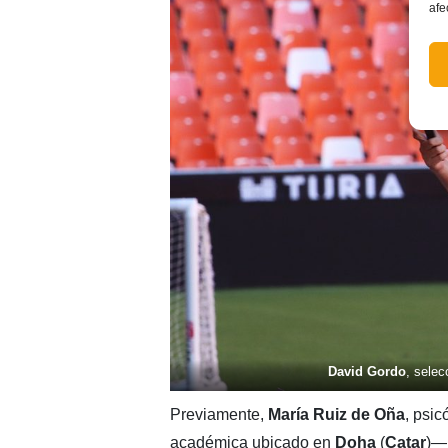
afe
David Gordo
, sele
Previamente,
María Ruiz de Oña
, psi
académica ubicado en
Doha
(
Catar
)—,