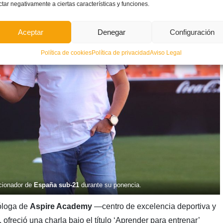
ctar negativamente a ciertas características y funciones.
Aceptar
Denegar
Configuración
Política de cookies
Política de privacidad
Aviso Legal
ccionador de
España sub-21
durante su ponencia.
cóloga de
Aspire Academy
—centro de excelencia deportiva y
 ofreció una charla bajo el título ‘Aprender para entrenar’