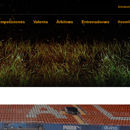
Intranet
mpeticiones
Valenta
Àrbitræs
Entrenadoræs
#somV