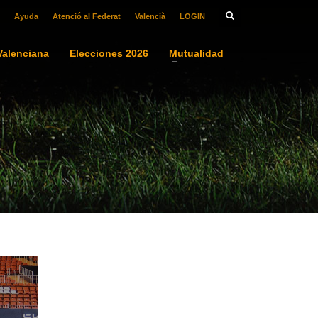
Ayuda
Atenció al Federat
Valencià
LOGIN
alenciana
Elecciones 2026
Mutualidad