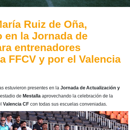
aría Ruiz de Oña,
o en la Jornada de
ara entrenadores
a FFCV y por el Valencia
s estuvieron presentes en la
Jornada de Actualización y
 estadio de
Mestalla
aprovechando la celebración de la
el
Valencia CF
con todas sus escuelas conveniadas.