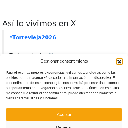
Así lo vivimos en X
#𝗧𝗼𝗿𝗿𝗲𝘃𝗶𝗲𝗷𝗮𝟮𝟬𝟮𝟲
Tenim partit clau
Gestionar consentimiento
Selección Valenciana
Para ofrecer las mejores experiencias, utilizamos tecnologías como las
cookies para almacenar y/o acceder a la información del dispositivo. El
Galicia
consentimiento de estas tecnologías nos permitirá procesar datos como el
comportamiento de navegación o las identificaciones únicas en este sitio.
No consentir o retirar el consentimiento, puede afectar negativamente a
ciertas características y funciones.
J4 –
#𝗖𝗘𝗦𝗔
𝘀𝘂𝗯-𝟭𝟰
‘Nelson Mandela’ – Torrevieja
Aceptar
10h
Denegar