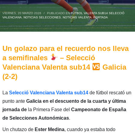
VIERNES, 20 MARZO 2026
/
PUBLICADO EN
FÚTBOL VALENTA SUB14 SELECCIÓ
VALENCIANA
,
NOTICIAS SELECCIONES
,
NOTICIAS VALENTA
,
PORTADA
Un golazo para el recuerdo nos lleva
a semifinales
– Selecció
Valenciana Valenta sub14
Galicia
(2-2)
La
Selecció Valenciana Valenta sub14
de fútbol rescató un
punto ante
Galicia en el descuento de la cuarta y última
jornada de
la Primera Fase del
Campeonato de España
de Selecciones Autonómicas
.
Un chutazo de
Ester Medina
, cuando ya estaba todo