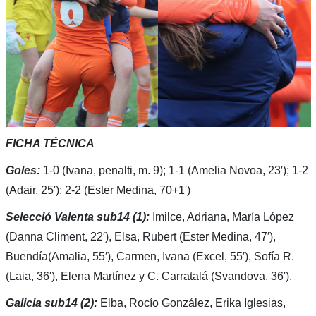
FICHA TÉCNICA
Goles:
1-0 (Ivana, penalti, m. 9); 1-1 (Amelia Novoa, 23′); 1-2
(Adair, 25′); 2-2 (Ester Medina, 70+1′)
Selecció Valenta
sub
14 (1):
Imilce, Adriana, María López
(Danna Climent, 22′), Elsa, Rubert (Ester Medina, 47′),
Buendía(Amalia, 55′), Carmen, Ivana (Excel, 55′), Sofía R.
(Laia, 36′), Elena Martínez y C. Carratalá (Svandova, 36′).
Galicia
sub14
(2):
Elba, Rocío González, Erika Iglesias,