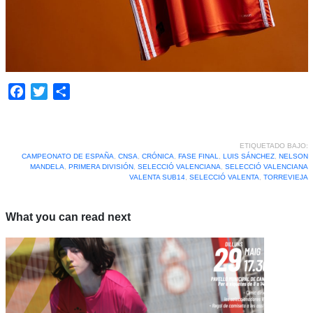
Facebook
Twitter
Compartir
ETIQUETADO BAJO:
CAMPEONATO DE ESPAÑA
,
CNSA
,
CRÓNICA
,
FASE FINAL
,
LUIS SÁNCHEZ
,
NELSON
MANDELA
,
PRIMERA DIVISIÓN
,
SELECCIÓ VALENCIANA
,
SELECCIÓ VALENCIANA
VALENTA SUB14
,
SELECCIÓ VALENTA
,
TORREVIEJA
What you can read next