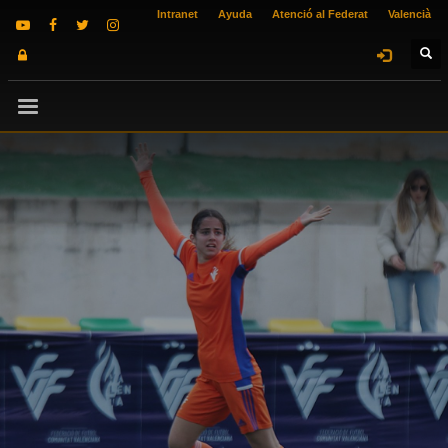
Intranet
Ayuda
Atenció al Federat
Valencià