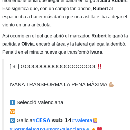
momento le tenía que llegar el balón en largo a
Sara Rubert
.
Eso significa que, con un campo tan ancho,
Rubert
al
espacio iba a hacer más daño que una astilla e iba a dejar el
viento en una anécdota.
Así ocurrió en el gol que abrió el marcador.
Rubert
le ganó la
partida a
Olivia
, encaró al área y la lateral gallega la derribó.
Penalti en el minuto nueve que transformó
Ivana
.
[ 9’ ] GOOOOOOOOOOOOOOOOOL
IVANA TRANSFORMA LA PENA MÀXIMA
Selecció Valenciana
Galicia
#𝗖𝗘𝗦𝗔
𝘀𝘂𝗯-𝟭𝟰
#Valenta
#Torrevieja2026
#somValenciana