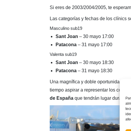
Si eres de 2003/2004/2005, te esperamo
Las categorías y fechas de los clínics s
Masculino sub19
Sant Joan
– 30 mayo 17:00
Patacona
– 31 mayo 17:00
Valenta sub19
Sant Joan
– 30 mayo 18:30
Patacona
– 31 mayo 18:30
Una magnífica y doble oportunidad para 
tiempo aspirar a representar los colore
de España
que tendrán lugar durante e
Par
alm
tec
ide
afe