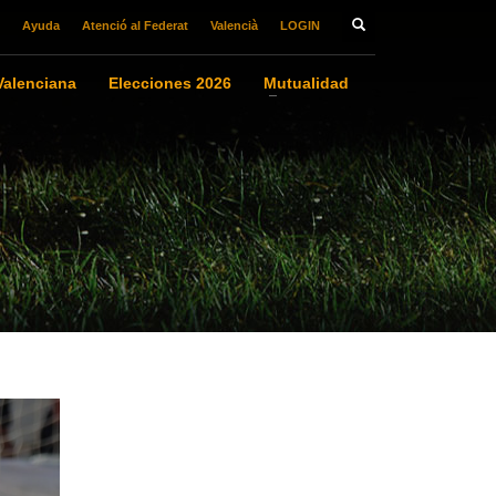
Ayuda
Atenció al Federat
Valencià
LOGIN
alenciana
Elecciones 2026
Mutualidad