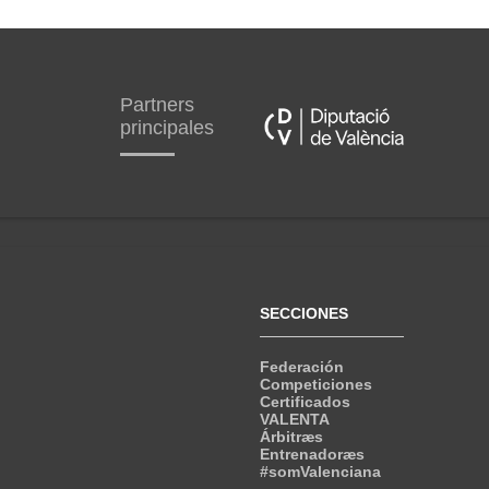
Partners
principales
SECCIONES
Federación
Competiciones
Certificados
VALENTA
Árbitræs
Entrenadoræs
#somValenciana