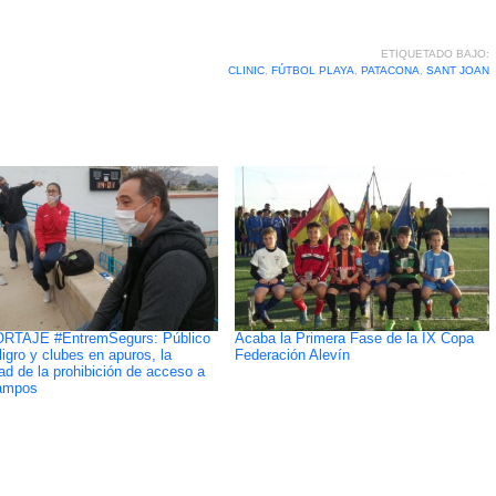
ETIQUETADO BAJO:
CLINIC
,
FÚTBOL PLAYA
,
PATACONA
,
SANT JOAN
RTAJE #EntremSegurs: Público
Acaba la Primera Fase de la IX Copa
ligro y clubes en apuros, la
Federación Alevín
dad de la prohibición de acceso a
ampos