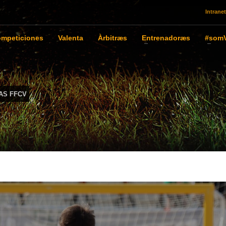
Intranet
mpeticiones
Valenta
Àrbitræs
Entrenadoræs
#somV
AS FFCV