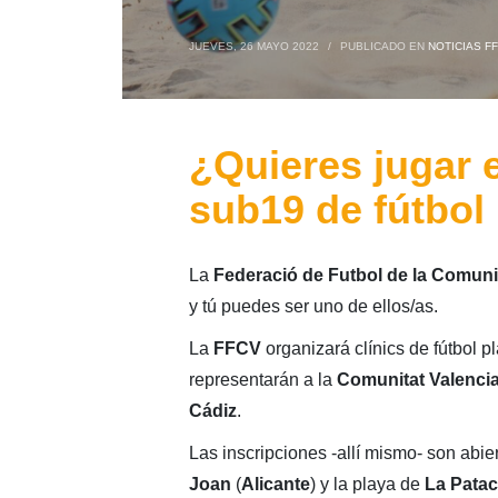
JUEVES, 26 MAYO 2022
/
PUBLICADO EN
NOTICIAS F
¿Quieres jugar 
sub19 de fútbol
La
Federació de Futbol de la Comuni
y tú puedes ser uno de ellos/as.
La
FFCV
organizará clínics de fútbol p
representarán a la
Comunitat Valenci
Cádiz
.
Las inscripciones -allí mismo- son abie
Joan
(
Alicante
) y la playa de
La Pata