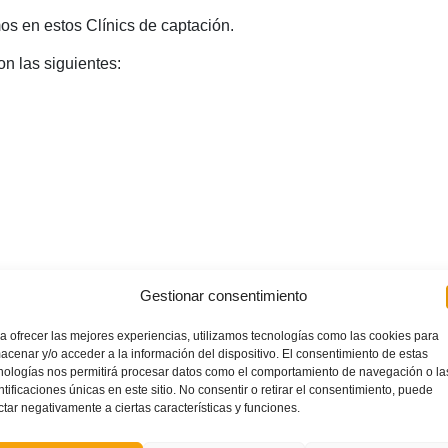
s en estos Clínics de captación.
on las siguientes:
conocer o perfeccionar la práctica del fútbol playa, y al
Gestionar consentimiento
s de la
Comunitat Valenciana
en los próximos
Campeonatos
ste próximo mes de julio.
a ofrecer las mejores experiencias, utilizamos tecnologías como las cookies para
acenar y/o acceder a la información del dispositivo. El consentimiento de estas
nologías nos permitirá procesar datos como el comportamiento de navegación o la
ntificaciones únicas en este sitio. No consentir o retirar el consentimiento, puede
ctar negativamente a ciertas características y funciones.