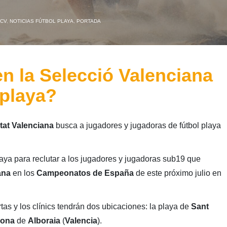
FCV
,
NOTICIAS FÚTBOL PLAYA
,
PORTADA
en la Selecció Valenciana
 playa?
tat Valenciana
busca a jugadores y jugadoras de fútbol playa
laya para reclutar a los jugadores y jugadoras sub19 que
ana
en los
Campeonatos de España
de este próximo julio en
rtas y los clínics tendrán dos ubicaciones: la playa de
Sant
cona
de
Alboraia
(
Valencia
).