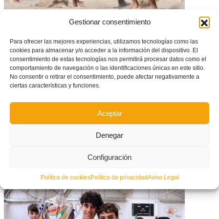
Gestionar consentimiento
Fiesta del fútbol playa en La Patacona para clausurar una temporada
histórica
Para ofrecer las mejores experiencias, utilizamos tecnologías como las
cookies para almacenar y/o acceder a la información del dispositivo. El
consentimiento de estas tecnologías nos permitirá procesar datos como el
comportamiento de navegación o las identificaciones únicas en este sitio.
No consentir o retirar el consentimiento, puede afectar negativamente a
ciertas características y funciones.
Aceptar
Denegar
Configuración
AMPLIACIÓN – La FFCV para las competiciones hasta el 30 de marzo
por la crisis del COVID-19
Política de cookies
Política de privacidad
Aviso Legal