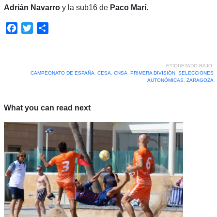
Adrián Navarro
y la sub16 de
Paco Marí
.
Facebook
Twitter
Compartir
ETIQUETADO BAJO:
CAMPEONATO DE ESPAÑA
,
CESA
,
CNSA
,
PRIMERA DIVISIÓN
,
SELECCIONES
AUTONÓMICAS
,
ZARAGOZA
What you can read next