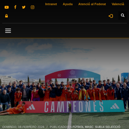
Intranet
Ayuda
Atenció al Federat
Valencià
DOMINGO, 08 FEBRERO 2026
/
PUBLICADO EN
FÚTBOL MASC. SUB14 SELECCIÓ