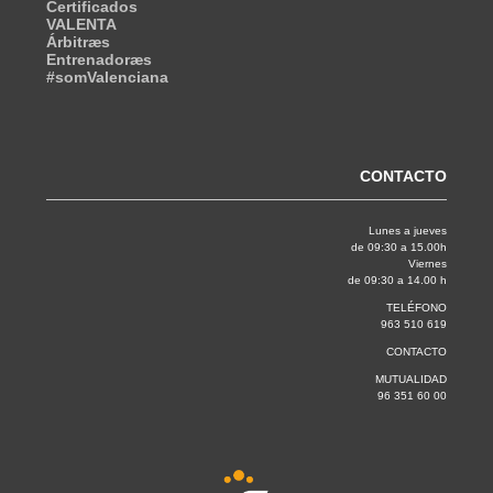
Certificados
VALENTA
Árbitræs
Entrenadoræs
#somValenciana
CONTACTO
Lunes a jueves
de 09:30 a 15.00h
Viernes
de 09:30 a 14.00 h
TELÉFONO
963 510 619
CONTACTO
MUTUALIDAD
96 351 60 00