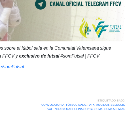
s sobre el fútbol sala en la Comunitat Valenciana sigue
 la FFCV y
exclusivo de futsal
#somFutsal | FFCV
.me/somFutsal
ETIQUETADO BAJO:
CONVOCATORIA
,
FÚTBOL SALA
,
PATXI AGUILAR
,
SELECCIÓ
VALENCIANA MASCULINA SUB14
,
SUMA
,
SUMA ALFAFAR