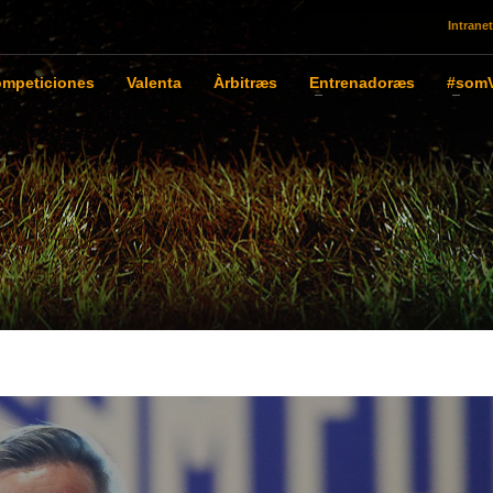
Intranet
mpeticiones
Valenta
Àrbitræs
Entrenadoræs
#somV