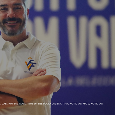
LIDAD
,
FUTSAL MASC. SUB16 SELECCIÓ VALENCIANA
,
NOTICIAS FFCV
,
NOTICIAS