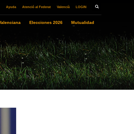
Ayuda
Atenció al Federat
Valencià
LOGIN
alenciana
Elecciones 2026
Mutualidad