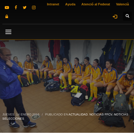
Intranet
Ayuda
Atenció al Federat
Valencià
JUEVES, 14 ENERO 2016
/
PUBLICADO EN
ACTUALIDAD
,
NOTICIAS FFCV
,
NOTICIAS
SELECCIONES