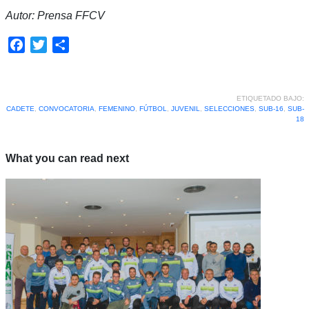
Autor: Prensa FFCV
Facebook
Twitter
Compartir
ETIQUETADO BAJO:
CADETE
,
CONVOCATORIA
,
FEMENINO
,
FÚTBOL
,
JUVENIL
,
SELECCIONES
,
SUB-16
,
SUB-
18
What you can read next