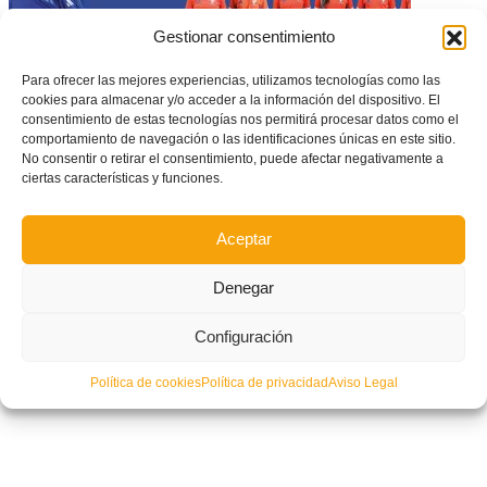
Gestionar consentimiento
Para ofrecer las mejores experiencias, utilizamos tecnologías como las
cookies para almacenar y/o acceder a la información del dispositivo. El
consentimiento de estas tecnologías nos permitirá procesar datos como el
comportamiento de navegación o las identificaciones únicas en este sitio.
CONVOCATORIA OFICIAL: Esta es la Selecció Valenciana Valenta sub16
de fútbol que disputará la segunda fase del CESA en Torrevieja
No consentir o retirar el consentimiento, puede afectar negativamente a
ciertas características y funciones.
Aceptar
Denegar
Configuración
Política de cookies
Política de privacidad
Aviso Legal