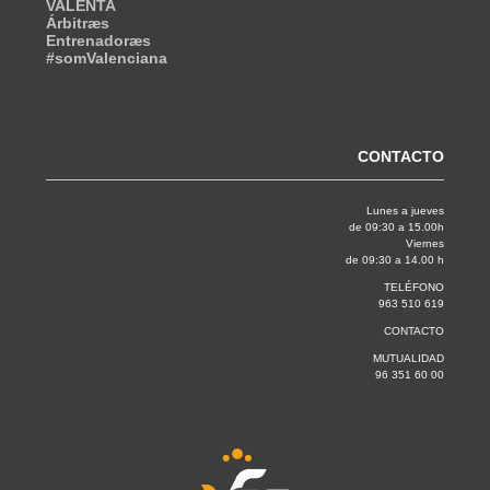
VALENTA
Árbitræs
Entrenadoræs
#somValenciana
CONTACTO
Lunes a jueves
de 09:30 a 15.00h
Viernes
de 09:30 a 14.00 h
TELÉFONO
963 510 619
CONTACTO
MUTUALIDAD
96 351 60 00