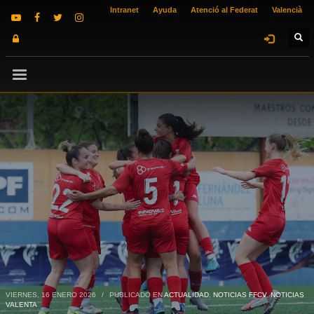
Intranet
Ayuda
Atenció al Federat
Valencià
VIERNES, 16 ENERO 2026
/
PUBLICADO EN
ACTUALIDAD
,
NOTICIAS FFCV
,
NOTICIAS
VALENTA