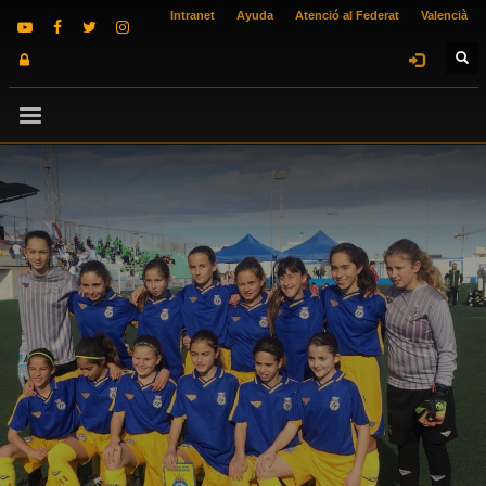
Intranet
Ayuda
Atenció al Federat
Valencià