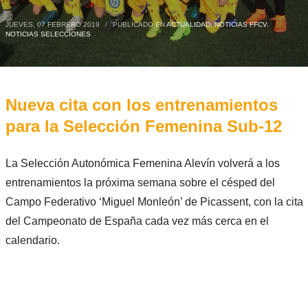
JUEVES, 07 FEBRERO 2019
/
PUBLICADO EN
ACTUALIDAD
,
NOTICIAS FFCV
,
NOTICIAS SELECCIONES
Nueva cita con los entrenamientos
para la Selección Femenina Sub-12
La Selección Autonómica Femenina Alevín volverá a los
entrenamientos la próxima semana sobre el césped del
Campo Federativo ‘Miguel Monleón’ de Picassent, con la cita
del Campeonato de España cada vez más cerca en el
calendario.