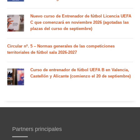
Nuevo curso de Entrenador de fútbol Licencia UEFA
C que comenzará en noviembre 2026 (agotadas las
plazas del curso de septiembre)
Circular nº. 5 – Normas generales de las competiciones
territoriales de fútbol sala 2026-2027
Curso de entrenador de fútbol UEFA B en Valencia,
Castellón y Alicante (comienzo el 20 de septiembre)
Partners principales