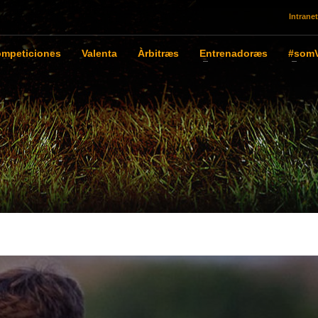
Intranet
mpeticiones
Valenta
Àrbitræs
Entrenadoræs
#somV