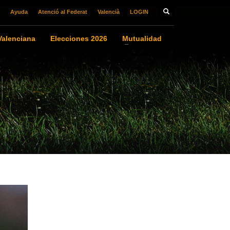
Ayuda
Atenció al Federat
Valencià
LOGIN
alenciana
Elecciones 2026
Mutualidad