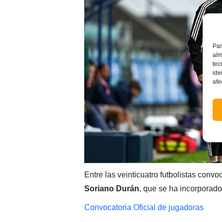
Par
alm
tec
ide
afe
Entre las veinticuatro futbolistas conv
Soriano Durán
, que se ha incorporado
Convocatoria Oficial de jugadoras