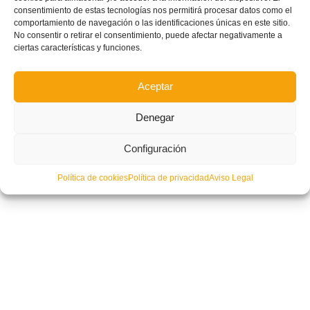
Federación de Fútbol Base
consentimiento de estas tecnologías nos permitirá procesar datos como el
comportamiento de navegación o las identificaciones únicas en este sitio.
No consentir o retirar el consentimiento, puede afectar negativamente a
ciertas características y funciones.
Aceptar
Denegar
Configuración
Política de cookies
Política de privacidad
Aviso Legal
Goles valencianos en la segunda jornada del COTIF