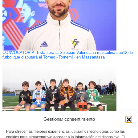
CONVOCATORIA: Esta será la Selecció Valenciana masculina sub12 de
fútbol que disputará el Torneo «Tornem!» en Massanassa
Gestionar consentimiento
Para ofrecer las mejores experiencias, utilizamos tecnologías como las
cookies para almacenar y/o acceder a la información del dispositivo. El
La categoría Benjamín alcanza la tercera jornada en la XIII Copa