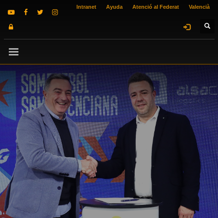
Intranet
Ayuda
Atenció al Federat
Valencià