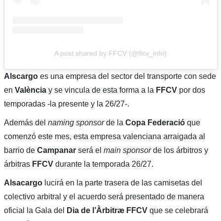
A post shared by FFCV (@ffcv_info)
Alscargo
es una empresa del sector del transporte con sede
en
València
y se vincula de esta forma a la
FFCV
por dos
temporadas -la presente y la 26/27-.
Además del
naming sponsor
de la
Copa Federació
que
comenzó este mes, esta empresa valenciana arraigada al
barrio de
Campanar
será el
main sponsor
de los árbitros y
árbitras
FFCV
durante la temporada 26/27.
Alsacargo
lucirá en la parte trasera de las camisetas del
colectivo arbitral y el acuerdo será presentado de manera
oficial la Gala del
Dia de l’Àrbitræ FFCV
que se celebrará