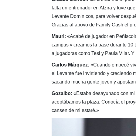
falta un entrenador en Alzira y tuve que 
Levante Dominicos, para volver despué
Gracias al apoyo de Family Cash el proy
Mauri:
«Acabé de jugador en Peñíscola
campus y creamos la base durante 10 t
a jugadoras como Tesi y Paula Vilar. Y
Carlos Márquez:
«Cuando empecé viví 
el Levante fue invirtiendo y creciend
sacando mucha gente joven y apostamo
Gozalbo:
«Estaba desayunado con mi m
aceptábamos la plaza. Conocía el proyec
cansen de mi estaré.»