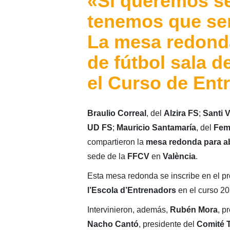
«Si queremos se
tenemos que ser
La mesa redonda
de fútbol sala d
el Curso de Ent
Braulio Correal
, del
Alzira FS
;
Santi V
UD FS
;
Mauricio Santamaría
, del
Fem
compartieron la
mesa redonda para ab
sede de la
FFCV
en
València
.
Esta mesa redonda se inscribe en el pr
l’Escola
d’Entrenadors
en el curso 2
Intervinieron, además,
Rubén Mora
, p
Nacho Cantó
, presidente del
Comité T