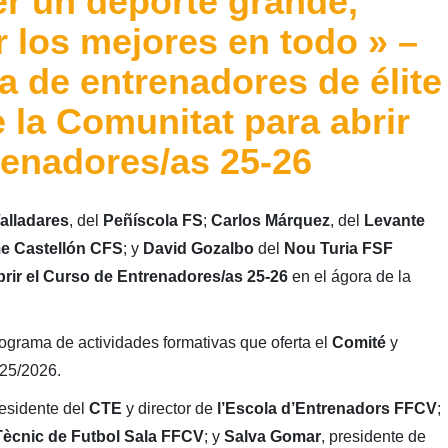
r un deporte grande,
 los mejores en todo » –
 de entrenadores de élite
e la Comunitat para abrir
renadores/as 25-26
alladares
, del
Peñíscola FS
;
Carlos Márquez
, del
Levante
e Castellón CFS
; y
David Gozalbo
del
Nou Turia FSF
rir el Curso de Entrenadores/as 25-26
en el ágora de la
ograma de actividades formativas que oferta el
Comité
y
025/2026.
residente del
CTE
y director de
l’Escola d’Entrenadors FFCV
;
ècnic de Futbol Sala FFCV
; y
Salva Gomar
, presidente de