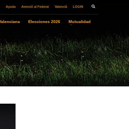
Ayuda
Atenció al Federat
Valencià
LOGIN
alenciana
Elecciones 2026
Mutualidad