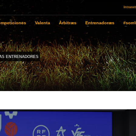
Intranet
mpeticiones
Valenta
Àrbitræs
Entrenadoræs
#somV
IAS ENTRENADORES