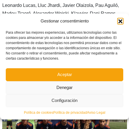
Leonardo Lucas, Lluc Jhardi, Javier Olaizola, Pau Aguiló,
Madou Traoré, Alexander Woiski, Klayvier, Dani Ramos,
Gestionar consentimiento
Julià Ferriol.
También jugaron: Nicolás Barattucci, Miquel Gelabert, Nil
Para ofrecer las mejores experiencias, utilizamos tecnologías como las
cookies para almacenar y/o acceder a la información del dispositivo. El
Febrer, Joan Josep Fuster, Fausto Siviero y José Antonio
consentimiento de estas tecnologías nos permitirá procesar datos como el
comportamiento de navegación o las identificaciones únicas en este sitio.
Ramón.
No consentir o retirar el consentimiento, puede afectar negativamente a
ciertas características y funciones.
Selecció masculina sub16 (0):
Pau Polo, Budesca, David
Martínez (Panach, m.41), Borja Cortina, Carlos Jiménez,
Aceptar
Viso, Gonzalo Pastor (Oriol Marty, m.50), Otorbi (Jawo, m.58),
Lucas, Pablo López y Pablo Reyes (Vinatea, m.58).
Denegar
Configuración
Política de cookies
Política de privacidad
Aviso Legal