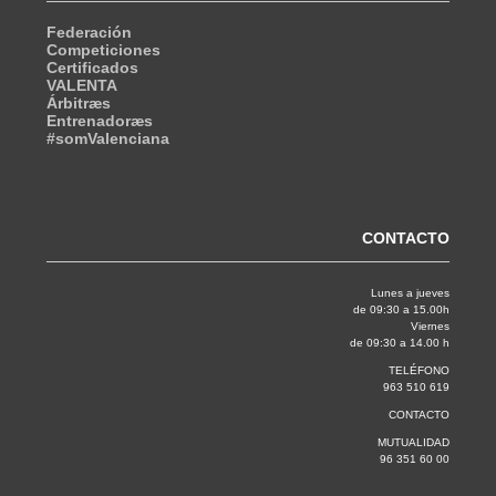
Federación
Competiciones
Certificados
VALENTA
Árbitræs
Entrenadoræs
#somValenciana
CONTACTO
Lunes a jueves
de 09:30 a 15.00h
Viernes
de 09:30 a 14.00 h
TELÉFONO
963 510 619
CONTACTO
MUTUALIDAD
96 351 60 00