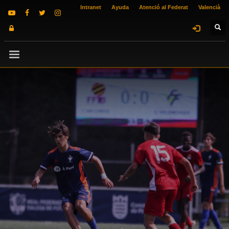
Intranet
Ayuda
Atenció al Federat
Valencià