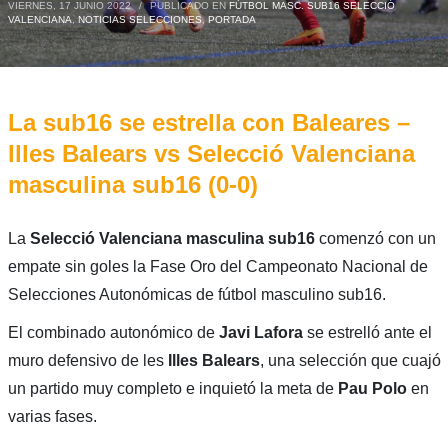
VIERNES, 17 JUNIO 2022
/
PUBLICADO EN
FÚTBOL MASC. SUB16 SELECCIÓ
VALENCIANA
,
NOTICIAS SELECCIONES
,
PORTADA
La sub16 se estrella con Baleares –
Illes Balears vs Selecció Valenciana
masculina sub16 (0-0)
La
Selecció Valenciana masculina sub16
comenzó con un
empate sin goles la Fase Oro del Campeonato Nacional de
Selecciones Autonómicas de fútbol masculino sub16.
El combinado autonómico de
Javi Lafora
se estrelló ante el
muro defensivo de les
Illes Balears
, una selección que cuajó
un partido muy completo e inquietó la meta de
Pau Polo
en
varias fases.