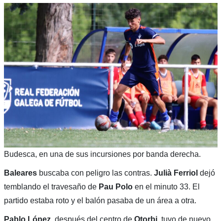
Budesca, en una de sus incursiones por banda derecha.
Baleares
buscaba con peligro las contras.
Julià Ferriol
dejó
temblando el travesaño de
Pau Polo
en el minuto 33. El
partido estaba roto y el balón pasaba de un área a otra.
Pablo López
, después del centro de
Otorbi
, tuvo de nuevo