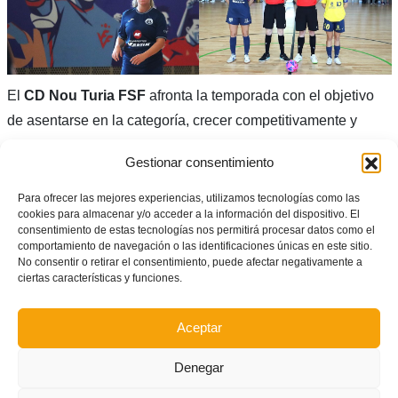
El
CD Nou Turia FSF
afronta la temporada con el objetivo
de asentarse en la categoría, crecer competitivamente y
seguir construyendo identidad. El compromiso de jugadoras,
Gestionar consentimiento
cuerpo técnico y directiva marca el camino de un club que,
pese a su juventud, ya se ha ganado un lugar en el
Para ofrecer las mejores experiencias, utilizamos tecnologías como las
cookies para almacenar y/o acceder a la información del dispositivo. El
panorama nacional.
consentimiento de estas tecnologías nos permitirá procesar datos como el
comportamiento de navegación o las identificaciones únicas en este sitio.
Vídeo-Resumen
No consentir o retirar el consentimiento, puede afectar negativamente a
ciertas características y funciones.
Aceptar
Denegar