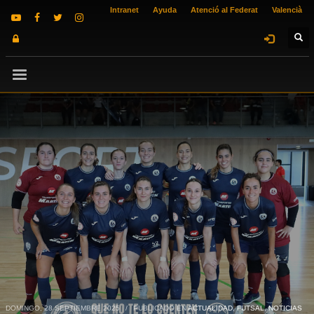
Intranet
Ayuda
Atenció al Federat
Valencià
DOMINGO, 28 SEPTIEMBRE 2025
/
PUBLICADO EN
ACTUALIDAD
,
FUTSAL
,
NOTICIAS