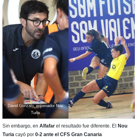
David Gonzalo, entrenador Nou
Turia
Sin embargo, en
Alfafar
el resultado fue diferente. El
Nou
Turia
cayó por
0-2 ante el CFS Gran Canaria