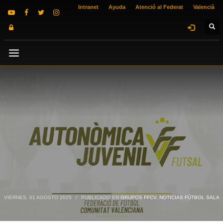
Intranet
Ayuda
Atenció al Federat
Valencià
VIERNES, 01 AGOSTO 2025
/
PUBLICADO EN
GRUPOS FFCV
,
NOTICIAS FÚTBOL SALA