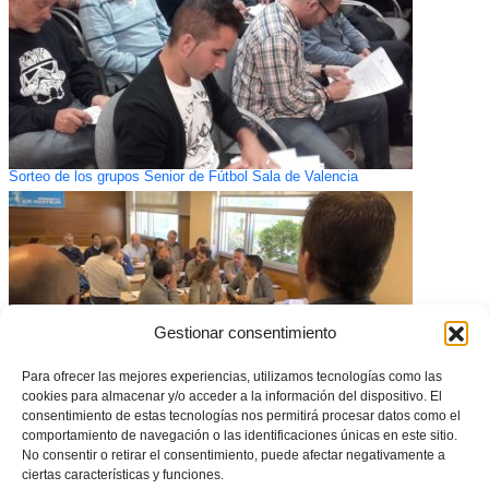
Sorteo de los grupos Senior de Fútbol Sala de Valencia
Gestionar consentimiento
Para ofrecer las mejores experiencias, utilizamos tecnologías como las
cookies para almacenar y/o acceder a la información del dispositivo. El
consentimiento de estas tecnologías nos permitirá procesar datos como el
comportamiento de navegación o las identificaciones únicas en este sitio.
No consentir o retirar el consentimiento, puede afectar negativamente a
El fútbol sala base analizará con los clubes las propuestas de cara a la
ciertas características y funciones.
próxima temporada