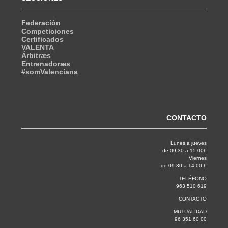
Federación
Competiciones
Certificados
VALENTA
Árbitræs
Entrenadoræs
#somValenciana
CONTACTO
Lunes a jueves
de 09:30 a 15.00h
Viernes
de 09:30 a 14.00 h
TELÉFONO
963 510 619
CONTACTO
MUTUALIDAD
96 351 60 00