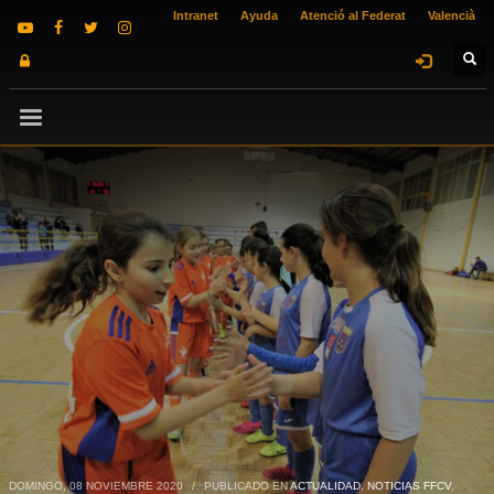
Intranet
Ayuda
Atenció al Federat
Valencià
DOMINGO, 08 NOVIEMBRE 2020
/
PUBLICADO EN
ACTUALIDAD
,
NOTICIAS FFCV
,