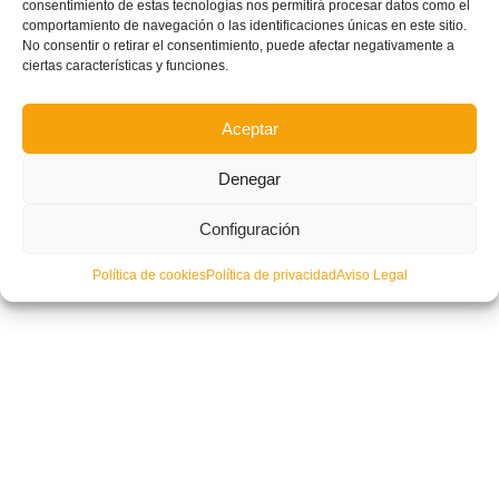
consentimiento de estas tecnologías nos permitirá procesar datos como el
comportamiento de navegación o las identificaciones únicas en este sitio.
No consentir o retirar el consentimiento, puede afectar negativamente a
ciertas características y funciones.
Aceptar
La temporada 22-23 habrá dos nuevas categorías Valenta en la Comunitat
Valenciana: infantil y cadete-juvenil
Denegar
Configuración
Política de cookies
Política de privacidad
Aviso Legal