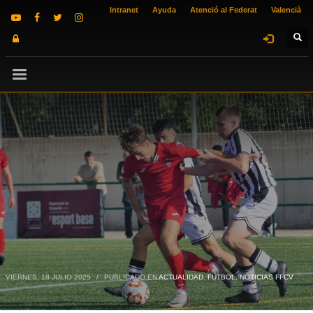
Intranet
Ayuda
Atenció al Federat
Valencià
VIERNES, 18 JULIO 2025
/
PUBLICADO EN
ACTUALIDAD
,
FUTBOL
,
NOTICIAS FFCV