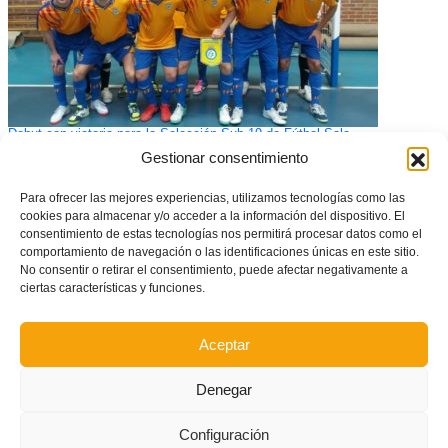
Debut con victoria para la Selección Sub-19 de Fútbol Sala
Gestionar consentimiento
Para ofrecer las mejores experiencias, utilizamos tecnologías como las
cookies para almacenar y/o acceder a la información del dispositivo. El
consentimiento de estas tecnologías nos permitirá procesar datos como el
comportamiento de navegación o las identificaciones únicas en este sitio.
No consentir o retirar el consentimiento, puede afectar negativamente a
ciertas características y funciones.
Aceptar
Denegar
La Fiesta del Fútbol Base de Valencia cerrará la Temporada 2015/16
Configuración