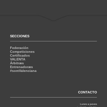
SECCIONES
Federación
Competiciones
Certificados
VALENTA
Árbitræs
Entrenadoræs
#somValenciana
CONTACTO
Lunes a jueves