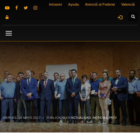
Intranet
Ayuda
Atenció al Federat
Valencià
VIERNES, 26 MAYO 2017
/
PUBLICADO EN
ACTUALIDAD
,
NOTICIAS FFCV