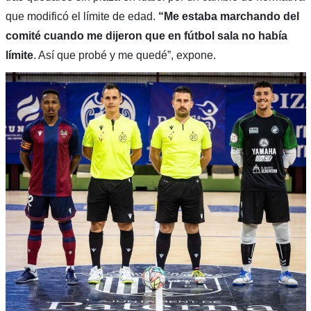
que modificó el límite de edad.
“Me estaba marchando del
comité cuando me dijeron que en fútbol sala no había
límite
. Así que probé y me quedé”, expone.