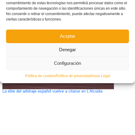
consentimiento de estas tecnologías nos permitirá procesar datos como el
comportamiento de navegación o las identificaciones únicas en este sitio.
La sub17 se complica el pase a la Fase Final – Murcia vs Selecció
Valenciana Valenta (1-0)
No consentir o retirar el consentimiento, puede afectar negativamente a
ciertas características y funciones.
Aceptar
Denegar
Configuración
Política de cookies
Política de privacidad
Aviso Legal
La élite del arbitraje español vuelve a citarse en L’Alcúdia