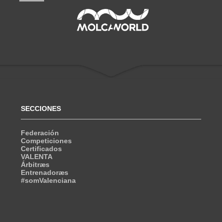
SECCIONES
Federación
Competiciones
Certificados
VALENTA
Árbitræs
Entrenadoræs
#somValenciana