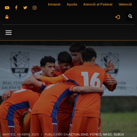
Intranet
Ayuda
Atenció al Federat
Valencià
MARTES, 08 ABRIL 2025
/
PUBLICADO EN
ACTUALIDAD
,
FÚTBOL MASC. SUB14