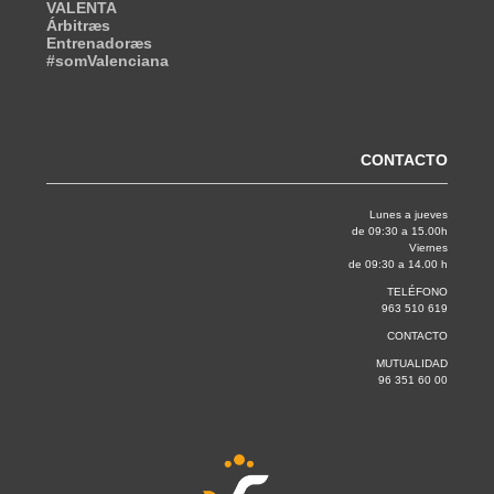
VALENTA
Árbitræs
Entrenadoræs
#somValenciana
CONTACTO
Lunes a jueves
de 09:30 a 15.00h
Viernes
de 09:30 a 14.00 h
TELÉFONO
963 510 619
CONTACTO
MUTUALIDAD
96 351 60 00