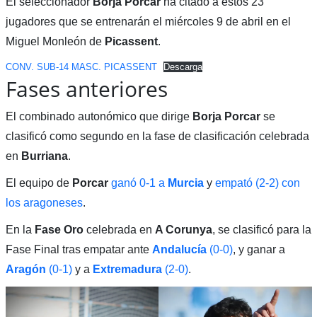
El seleccionador
Borja Porcar
ha citado a estos 23
jugadores que se entrenarán el miércoles 9 de abril en el
Miguel Monleón de
Picassent
.
CONV. SUB-14 MASC. PICASSENT
Descarga
Fases anteriores
El combinado autonómico que dirige
Borja Porcar
se
clasificó como segundo en la fase de clasificación celebrada
en
Burriana
.
El equipo de
Porcar
ganó 0-1 a
Murcia
y
empató (2-2) con
los aragoneses
.
En la
Fase Oro
celebrada en
A Corunya
, se clasificó para la
Fase Final tras empatar ante
Andalucía
(0-0)
, y ganar a
Aragón
(0-1)
y a
Extremadura
(2-0)
.