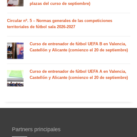
plazas del curso de septiembre)
Circular nº. 5 – Normas generales de las competiciones
territoriales de fútbol sala 2026-2027
Curso de entrenador de fútbol UEFA B en Valencia,
Castellón y Alicante (comienzo el 20 de septiembre)
Curso de entrenador de fútbol UEFA A en Valencia,
Castellón y Alicante (comienzo el 20 de septiembre)
Partners principales