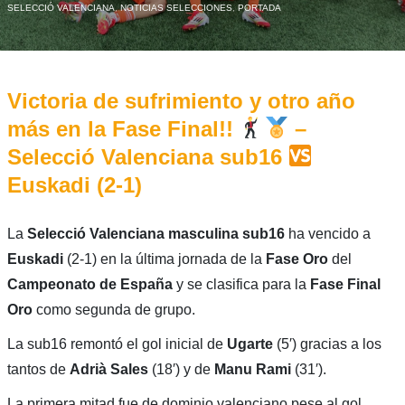
SELECCIÓ VALENCIANA
,
NOTICIAS SELECCIONES
,
PORTADA
Victoria de sufrimiento y otro año
más en la Fase Final!!
–
Selecció Valenciana sub16
Euskadi (2-1)
La
Selecció Valenciana masculina sub16
ha vencido a
Euskadi
(2-1) en la última jornada de la
Fase Oro
del
Campeonato de España
y se clasifica para la
Fase Final
Oro
como segunda de grupo.
La sub16 remontó el gol inicial de
Ugarte
(5′) gracias a los
tantos de
Adrià Sales
(18′) y de
Manu Rami
(31′).
La primera mitad fue de dominio valenciano pese al gol