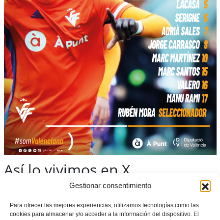
Así lo vivimos en X
Gestionar consentimiento
𝓕𝓐𝓢𝓔 𝓞𝓡
#ᴀᴄᴏʀᴜñᴀ𝟤𝟢𝟤𝟧
Para ofrecer las mejores experiencias, utilizamos tecnologías como las
cookies para almacenar y/o acceder a la información del dispositivo. El