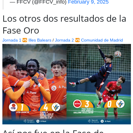
— FFCV (@FFCV_info)
February 9, 2025
Los otros dos resultados de la
Fase Oro
Jornada 1
Illes Balears
/
Jornada 2
Comunidad de Madrid