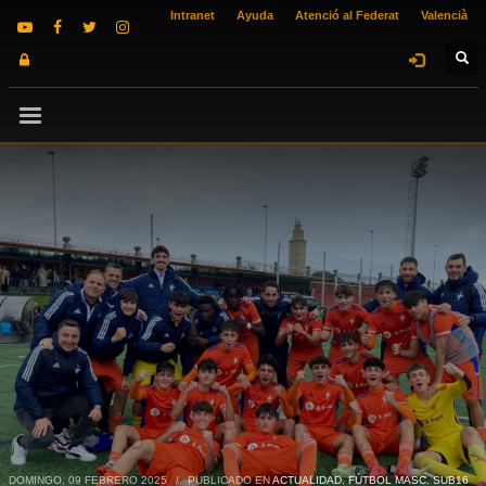
Intranet
Ayuda
Atenció al Federat
Valencià
DOMINGO, 09 FEBRERO 2025
/
PUBLICADO EN
ACTUALIDAD
,
FÚTBOL MASC. SUB16