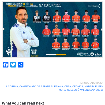
Facebook
Twitter
Compartir
ETIQUETADO BAJO:
A CORUÑA
,
CAMPEONATO DE ESPAÑA BURRIANA
,
CNSA
,
CRÓNICA
,
MADRID
,
RUBÉN
MORA
,
SELECCIÓ VALENCIANA SUB16
What you can read next