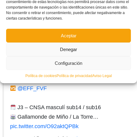
consentimiento de estas tecnologías nos permitirá procesar datos como el
HUI ÉS EL 𝙎𝙐𝙋𝙀𝙍𝘿𝙄𝙐𝙈𝙀𝙉𝙂𝙀 DE FUTBOL
comportamiento de navegación o las identificaciones únicas en este sitio.
No consentir o retirar el consentimiento, puede afectar negativamente a
ciertas características y funciones.
Amb dos partits clau a la mateixa hora:
Aceptar
Denegar
Selecció Valenciana sub16
@FedExFutbol
Configuración
Política de cookies
Política de privacidad
Aviso Legal
Selecció Valenciana sub16
@EFF_FVF
J3 – CNSA masculí sub14 / sub16
Gallamonde de Miño / La Torre…
pic.twitter.com/O92aktQPBk