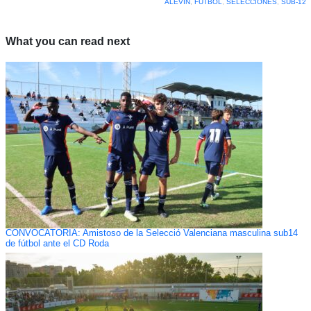
ALEVÍN
,
FÚTBOL
,
SELECCIONES
,
SUB-12
What you can read next
CONVOCATORIA: Amistoso de la Selecció Valenciana masculina sub14
de fútbol ante el CD Roda