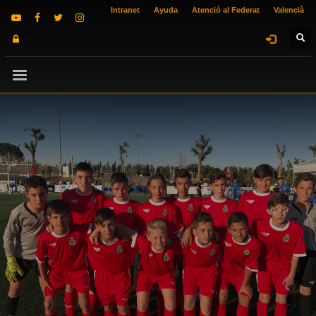
Intranet
Ayuda
Atenció al Federat
Valencià