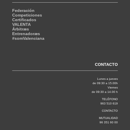
Federación
Competiciones
Certificados
VALENTA
Árbitræs
Entrenadoræs
#somValenciana
CONTACTO
Lunes a jueves
de 09:30 a 15.00h
Viernes
de 09:30 a 14.00 h
TELÉFONO
963 510 619
CONTACTO
MUTUALIDAD
96 351 60 00