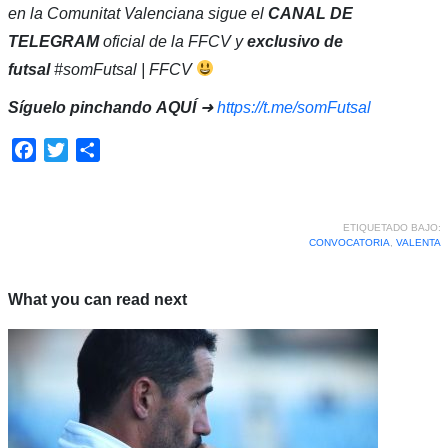
en la Comunitat Valenciana sigue el
CANAL DE
TELEGRAM
oficial de la FFCV y
exclusivo de
futsal
#somFutsal | FFCV
Síguelo pinchando
AQUÍ
➜
https://t.me/somFutsal
Facebook
Twitter
Compartir
ETIQUETADO BAJO:
CONVOCATORIA
,
VALENTA
What you can read next