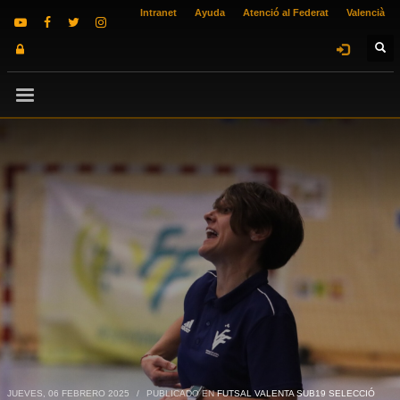
Intranet
Ayuda
Atenció al Federat
Valencià
JUEVES, 06 FEBRERO 2025
/
PUBLICADO EN
FUTSAL VALENTA SUB19 SELECCIÓ