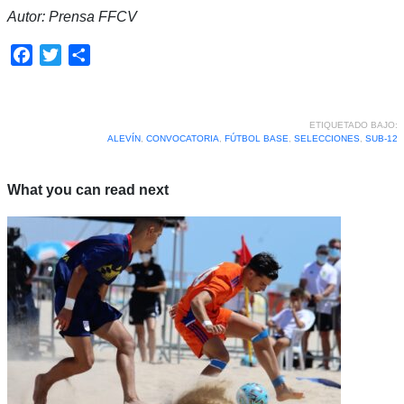
Autor: Prensa FFCV
Facebook
Twitter
Compartir
ETIQUETADO BAJO:
ALEVÍN
,
CONVOCATORIA
,
FÚTBOL BASE
,
SELECCIONES
,
SUB-12
What you can read next