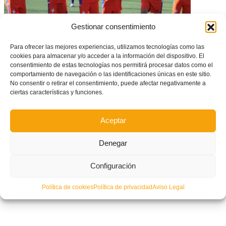
Gestionar consentimiento
Para ofrecer las mejores experiencias, utilizamos tecnologías como las
cookies para almacenar y/o acceder a la información del dispositivo. El
Doblete de victorias de la Selecció Valenciana masculina sub12 y a
consentimiento de estas tecnologías nos permitirá procesar datos como el
cuartos de final a falta de una jornada
comportamiento de navegación o las identificaciones únicas en este sitio.
No consentir o retirar el consentimiento, puede afectar negativamente a
ciertas características y funciones.
Aceptar
Denegar
Configuración
Política de cookies
Política de privacidad
Aviso Legal