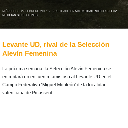
MIÉRCOLES, 22 FEBRERO 2017
/
PUBLICADO EN
ACTUALIDAD
,
NOTICIAS FFCV
,
NOTICIAS SELECCIONES
Levante UD, rival de la Selección
Alevín Femenina
La próxima semana, la Selección Alevín Femenina se
enfrentará en encuentro amistoso al Levante UD en el
Campo Federativo ‘Miguel Monleón’ de la localidad
valenciana de Picassent.