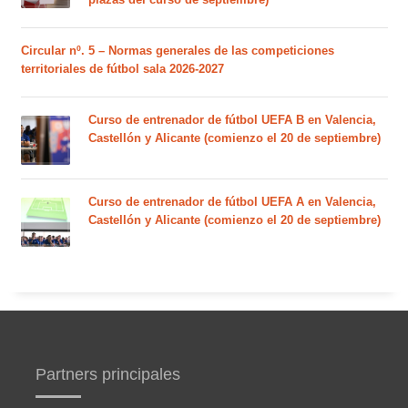
Circular nº. 5 – Normas generales de las competiciones
territoriales de fútbol sala 2026-2027
Curso de entrenador de fútbol UEFA B en Valencia,
Castellón y Alicante (comienzo el 20 de septiembre)
Curso de entrenador de fútbol UEFA A en Valencia,
Castellón y Alicante (comienzo el 20 de septiembre)
Partners principales