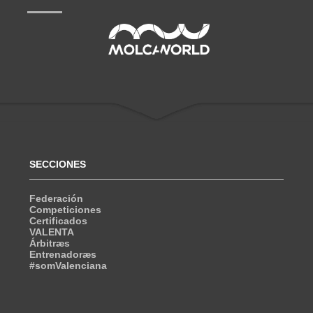
SECCIONES
Federación
Competiciones
Certificados
VALENTA
Árbitræs
Entrenadoræs
#somValenciana