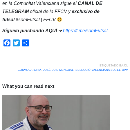
en la Comunitat Valenciana sigue el
CANAL DE
TELEGRAM
oficial de la FFCV y
exclusivo de
futsal
#somFutsal | FFCV
Síguelo pinchando
AQUÍ
➜
https://t.me/somFutsal
Facebook
Twitter
Compartir
ETIQUETADO BAJO:
CONVOCATORIA
,
JOSÉ LUIS MENGUAL
,
SELECCIÓ VALENCIANA SUB14
,
UPV
What you can read next