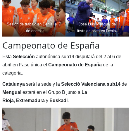
Sesión de trabajo en Dénia, el 7
José Luis Mengual da
de enero.
instrucciones en Dénia.
Campeonato de España
Esta
Selección
autonómica sub14 disputará del 2 al 6 de
abril en Fase única el
Campeonato de España
de la
categoría.
Catalunya
será la sede y la
Selecció Valenciana sub14
de
Mengual
estará en el Grupo B junto a
La
Rioja
,
Extremadura
y
Euskadi
.