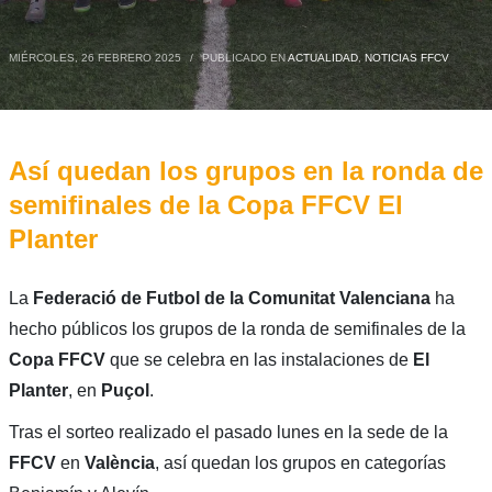
MIÉRCOLES, 26 FEBRERO 2025
/
PUBLICADO EN
ACTUALIDAD
,
NOTICIAS FFCV
Así quedan los grupos en la ronda de
semifinales de la Copa FFCV El
Planter
La
Federació de Futbol de la Comunitat Valenciana
ha
hecho públicos los grupos de la ronda de semifinales de la
Copa FFCV
que se celebra en las instalaciones de
El
Planter
, en
Puçol
.
Tras el sorteo realizado el pasado lunes en la sede de la
FFCV
en
València
, así quedan los grupos en categorías