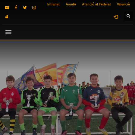
Intranet
Ayuda
Atenció al Federat
Valencià